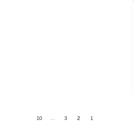
10
…
3
2
1