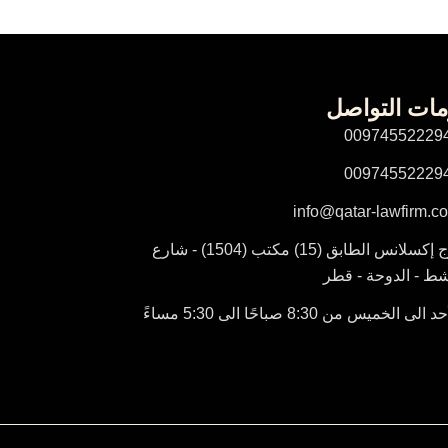
مات التواصل
00974552229
00974552229
info@qatar-lawfirm.c
برج إكسلانس الطابق (15) مكتب (1504) - شارع
شط - الدوحة - قطر
 الى الخميس من 8:30 صباحًا الى 5:30 مساءً