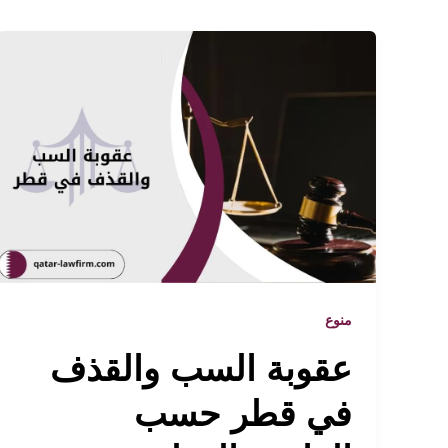
منوع
عقوبة السب والقذف
في قطر حسب