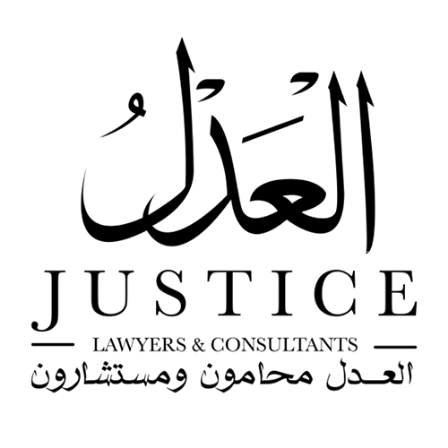
خطي
لى
لمحتوى