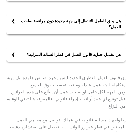
أبرز ملامح قانون العمل الجديد في قطر التركّيز على تحديث
نظام الأجور، وإلغاء الكفالة، وإعادة تنظيم تصاريح العمل
والانتقال بين الشركات، إضافةً إلى تحسين حماية العمالة
هل يحق للعامل الانتقال إلى جهة جديدة دون موافقة صاحب
المنزلية.
العمل؟
نعم، يحق للعامل الانتقال إلى جهة جديدة دون موافقة صاحب
العمل بشرط الإخطار المسبق والالتزام بفترة الإشعار وفق
العقد أو القانون، ما لم يكن هناك شرط يمنع ذلك مؤقتًا.
هل تشمل حماية قانون العمل في قطر العمالة المنزلية؟
نعم، تشمل حماية قانون العمل في قطر العمالة المنزلية
حيث صدر قانون مستقل يُلزم أصحاب العمل بعقود موثقة
إن قانون العمل القطري الجديد ليس مجرد نصوص جامدة، بل رؤية
وساعات راحة وأجور منتظمة.
متكاملة لبيئة عمل عادلة ومنتجة تحفظ حقوق الجميع.
ومن المهم لكل عامل أو صاحب عمل أن يطّلع على هذه القوانين
قبل توقيع أي عقد أو اتخاذ إجراء قانوني، فالمعرفة هنا تعني الوقاية
من النزاع.
إذا واجهت مسألة قانونية في عملك، تواصل مع محامي العمل
المختص في قطر عبر زر الواتساب، لتحصل على استشارة دقيقة