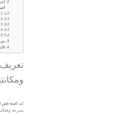
إجرا
العم
1. تقديم الشكوى الأولية:
2. محاولة التسوية الودية:
3. إحالة النزاع إلى اللجنة:
4. نظر الشكوى وإصدار القرار:
5. تنفيذ القرار أو الطعن فيه:
دور 
الأس
تعريف 
ومكانته
تُعد
لجنة فض ال
بسرعة وفعالية