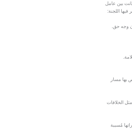
انت بين عامل
يها اللجنة:
ن وجه حق.
امة.
تص بها مسار
مثل الخلافات
تها مُسببة