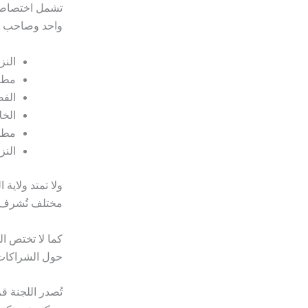
تشمل اختصاصات
واحد وصاحب عم
النز
مطال
الفص
الخل
مطال
النز
ولا تمتد ولاية 
مختلف تُشرف ع
كما لا تختص ا
حول الشراكات
تُصدر اللجنة ق