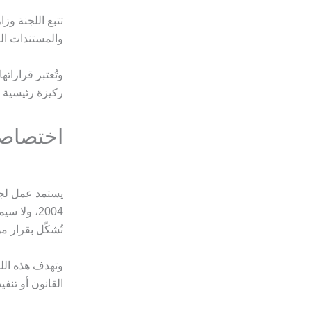
تتبع اللجنة و
والمستندات ال
وتُعتبر قراراته
ركيزة رئيسية 
اختصاصا
تُشكّل بقرار من
وتهدف هذه اللج
القانون أو تنفي