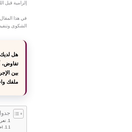
إلزامية قبل ال
في هذا المقال 
الشكوى وتنفيذ 
هل لديك 
تفاوض، أ
بين الإج
ملفك واخت
جدول
تعري
اخ