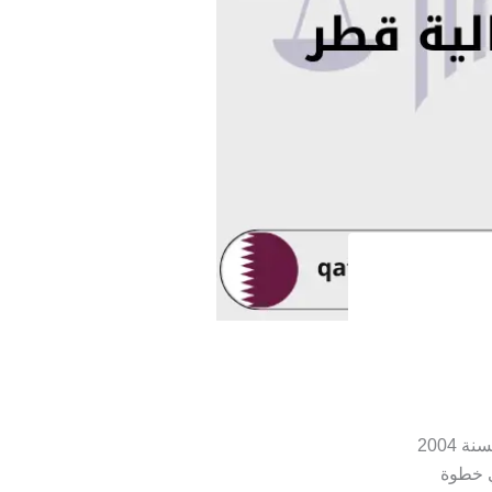
بموجب قانون العمل القطري رقم (14) لسنة 2004
ي خطوة