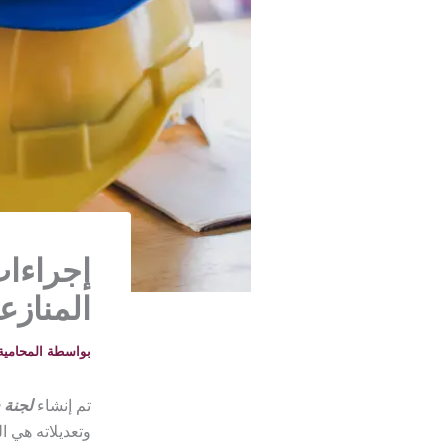
إجراءا
المنازع
بواسطة
المحامية خلود -
تم إنشاء
لجنة 
وتعديلاته هي ا