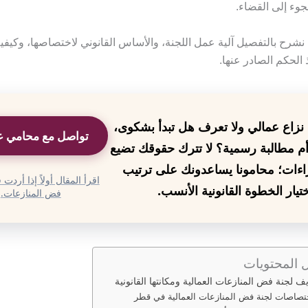
لجوء إلى القضاء.
نشرح بالتفصيل آلية عمل اللجنة، والأساس القانوني لاختصاصها، وكيفية
الحكم الصادر عنها.
نزاع عمالي ولا تعرف هل تبدأ بشكوى،
تواصل مع محامي ع
م مطالبة رسمية؟ لا تترك حقوقك تضيع
راءات؛ محامونا يساعدونك على ترتيب
اقرأ المقال أولاً إذا أردت
يار الخطوة القانونية الأنسب.
فض المنازعات.
 المحتويات
ف لجنة فض المنازعات العمالية ومكانتها القانونية
تصاصات لجنة فض المنازعات العمالية في قطر