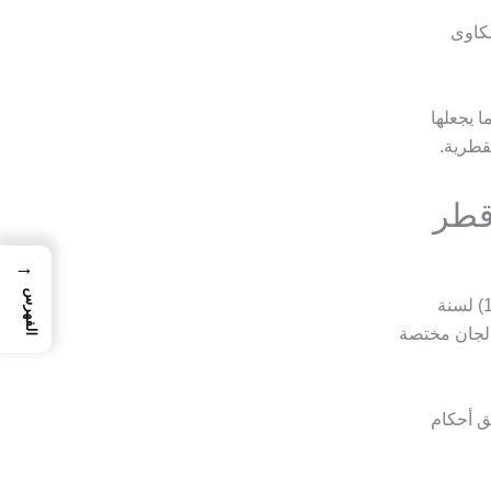
شكاوى
ا يجعلها
قطرية.
قطر
→
الفهرس
يستمد عمل لجنة فض المنازعات العمالية قطر قوته من نصوص قانون العمل رقم (14) لسنة
ة عبر لجان مختصة
ق أحكام