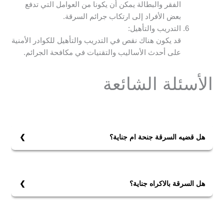
الفقر والبطالة يمكن أن يكونا من العوامل التي تدفع
بعض الأفراد إلى ارتكاب جرائم السرقة.
التدريب والتأهيل:
قد يكون هناك نقص في التدريب والتأهيل للكوادر الأمنية
على أحدث الأساليب والتقنيات في مكافحة الجرائم.
الأسئلة الشائعة
هل قضيه السرقة جنحة ام جناية؟
قضية السرقة في قطر يمكن أن تكون جنحة أو جناية، وذلك
يعتمد على ظروف الجريمة.
إذا كانت السرقة بسيطة، تُعتبر جنحة.
هل السرقة بالاكراه جناية؟
أما إذا كانت السرقة بالإكراه أو باستخدام السلاح أو في
نعم، السرقة بالإكراه تُعتبر جناية في قطر.
ظروف مشددة مثل الليل أو من مجموعة أشخاص تُعتبر
تُعاقب هذه الجريمة بعقوبات مشددة وفقًا للمادة 336 من
جناية.