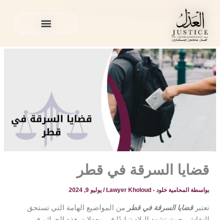
خطي
المدونة القانونية
»
منوع
»
قضايا السرقة في قطر
لى
لمحتوى
الخدمات القانونية
المدونة القانونية
الخدمات القانونية
المدونة القانونية
قضايا السرقة في قطر
بواسطة
المحامية خلود - Lawyer Kholoud
/
يوليو 9, 2024
تعتبر
قضايا السرقة في قطر
من المواضيع الهامة التي تستحق
النقاش، حيث تشهد البلاد تزايدًا في معدلات هذه الجرائم في