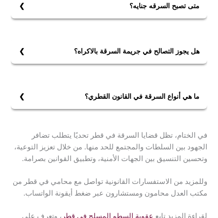
قانون العقوبات القطري، والتي تشمل السجن لمدة تصل إلى
متى تصبح السرقه جنايه؟
عشر سنوات في حالات استخدام القوة أو التهديد بالسلاح
تصبح السرقة جناية في قطر عندما تتضمن استخدام القوة أو
أثناء ارتكاب السرقة.
التهديد بالسلاح، أو إذا وقعت في ظروف مشددة مثل الليل أو
من قبل مجموعة أشخاص.
هل يجوز التصالح في جريمة السرقة بالاكراه؟
لا، لا يجوز التصالح في جريمة السرقة بالإكراه في قطر، حتى
لو تنازل المجني عليه عن حقه.
ما هي أنواع السرقة في القانون القطري؟
أنواع السرقة في القانون القطري تشمل السرقة البسيطة،
السرقة بالإكراه، السرقة باستخدام السلاح، والسرقة الليلية.
في الختام، تظل قضايا السرقة في قطر تحديًا يتطلب تضافر
تُعاقب السرقة بالإكراه أو باستخدام السلاح بعقوبات مشددة
الجهود بين السلطات والمجتمع للحد منها. من خلال تعزيز التوعية،
تصل إلى السجن لمدة عشر سنوات وفقًا للمادة 336 من
وتحسين التنسيق بين الجهات الأمنية، وتطبيق القوانين بصرامة.
قانون العقوبات القطري.
السرقة الليلية والسرقة من قبل مجموعة أشخاص تُعتبر أيضًا
وللمزيد من الاستفسارات القانونية تواصل مع محامي في قطر من
من الجرائم المشددة.
مكتب العدل محامون ومستشارون عبر ضغط أيقونة الواتساب.
لقراءة المزيد تابع
عقوبة السطو المسلح في قطر
، وتعرف على