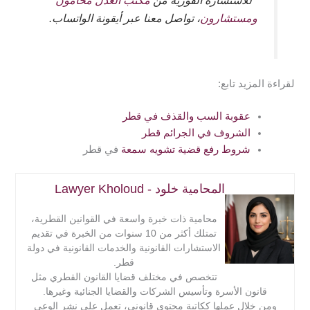
للاستشارة الفورية من
مكتب العدل محامون
حال كانت مسندة لموظف عام، أو من في حكمه، ومتصلة
ومستشارون
، تواصل معنا عبر أيقونة الواتساب.
بوظيفيته.
لقراءة المزيد تابع:
عقوبة السب والقذف في قطر
الشروف في الجرائم قطر
شروط رفع قضية تشويه سمعة
في قطر
المحامية خلود - Lawyer Kholoud
محامية ذات خبرة واسعة في القوانين القطرية،
تمتلك أكثر من 10 سنوات من الخبرة في تقديم
الاستشارات القانونية والخدمات القانونية في دولة
قطر.
تتخصص في مختلف قضايا القانون القطري مثل
قانون الأسرة وتأسيس الشركات والقضايا الجنائية وغيرها.
ومن خلال عملها ككاتبة محتوى قانوني، تعمل على نشر الوعي