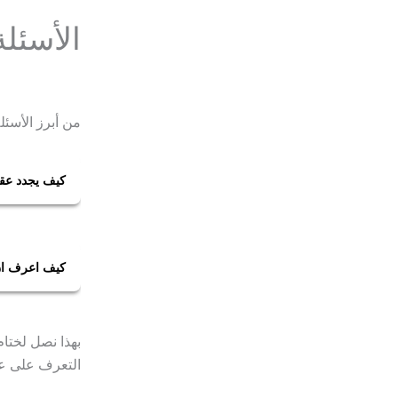
الأسئلة
من أبرز الأسئل
كيف يجدد عق
يتم تجديد ع
قانون العمل
كيف اعرف ان
يمكنك الاست
على تقديم ا
بهذا نصل لختام
هي انتظار ر
التعرف على عق
عقد عملك ال