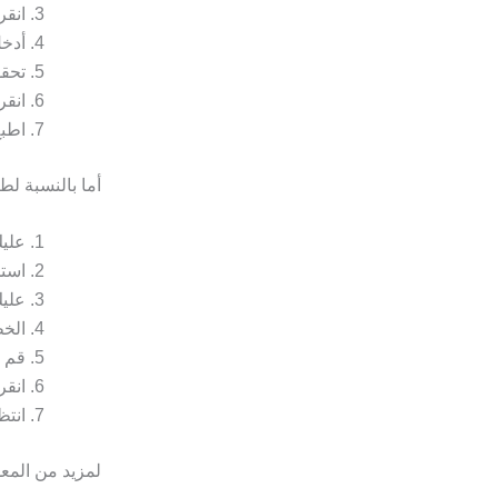
انقر
أدخل
تحقق
انقر
اطبع
أما بالنسبة لط
عليك
استخ
عليك
الخط
قم ب
انقر
انتظ
لمزيد من المع