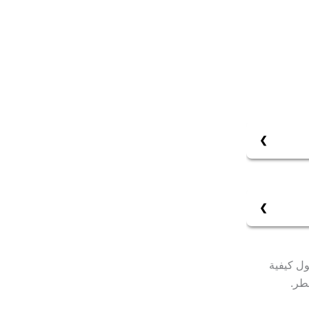
ال عدم
تجديده وانقضاء مدته دون اتفاق صريح يعتبر العقد مجددًا لمدة غير محددة وفق المادة /40/ من
ها الضغط
التالية
ول كيفية
 سيظهر لك
طر.