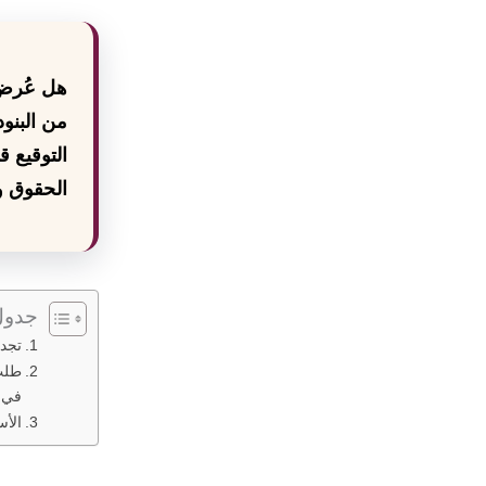
هل عُرض 
من البنو
التوقيع ق
الحقوق و
جدول
تجدي
طلب
في 
الأس