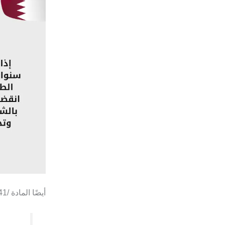
أيضًا المادة /41/ تطرقت لذات الموضوع حيث جاء فيها: