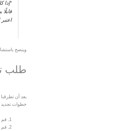
“إذا ك
قابلًا
اعتبر 
وينصح باستشا
طلب تج
بعد أن تطرقنا
خطوات تجديد ال
قم 
قم ب