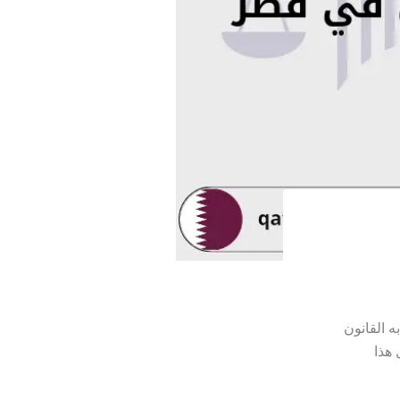
 القانون
 هذا