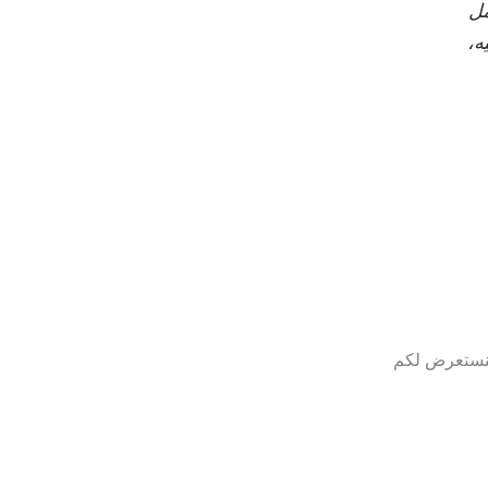
مل
ه،
 سنستعرض لكم