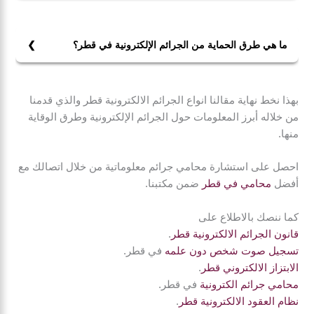
هي عبارة عن نشاط إجرامي يستهدف جهاز حاسوب أو شبكة
كمبيوتر أو جهاز متصل بالشبكة ومحاولة استخدامه.
وتقع معظم الجرائم الإلكترونية من خلال لصوص أو مخترقين
ما هي طرق الحماية من الجرائم الإلكترونية في قطر؟
هدفهم كسب المال. أو إلحاق الضرر بأجهزة الكمبيوتر أو
من طرق الحماية من الجرائم الإلكترونية ما يلي:
أسباب أخرى يمكن أن تكون سياسية أو شخصية.
1. استخدام كلمات مرور قوية.
بهذا نخط نهاية مقالنا انواع الجرائم الالكترونية قطر والذي قدمنا
2. تحديث البرامج.
من خلاله أبرز المعلومات حول الجرائم الإلكترونية وطرق الوقاية
3. المحافظة على الخصوصية.
منها.
4. تجنب استخدام الشبكات العامة، أو الأجهزة العامة للأعمال
الخاصة.
احصل على استشارة محامي جرائم معلوماتية من خلال اتصالك مع
أفضل
محامي في قطر
ضمن مكتبنا.
كما ننصك بالاطلاع على
قانون الجرائم الالكترونية قطر
.
تسجيل صوت شخص دون علمه
في قطر.
الابتزاز الالكتروني قطر
.
محامي جرائم الكترونية
في قطر.
نظام العقود الالكترونية قطر
.