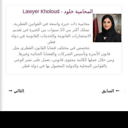
المحامية خلود - Lawyer Kholoud
محامية ذات خبرة واسعة في القوانين القطرية،
تمتلك أكثر من 10 سنوات من الخبرة في تقديم
الاستشارات القانونية والخدمات القانونية في دولة
قطر.
تتخصص في مختلف قضايا القانون القطري مثل
قانون الأسرة وتأسيس الشركات والقضايا الجنائية وغيرها.
ومن خلال عملها ككاتبة محتوى قانوني، تعمل على نشر الوعي
بالقوانين المحلية والدولية المعمول بها في دولة قطر.
السابق
التالي