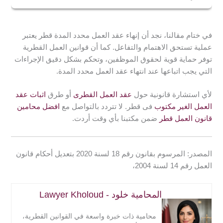
صراحة وفقًا لأحكام هذا النظام، فيتواصل العقد حتى انتهاء
العقود المحددة المدة هي عقود تحدد تاريخ بدايتها وتاريخ
مدته.
انتهائها.
في ختام مقالنا، نجد أن إنهاء عقد العمل محدد المدة قطر يعتبر
بينما العقود غير المحددة المدة هي عقود مفتوحة وعادة ما
عملية تستحق الاهتمام والتفاعل. كما أن قوانين العمل القطرية
تستند إلى التسليم.
توفر حماية قوية لحقوق الموظفين، وتحكم بشكل دقيق الإجراءات
عند استخدامها بشكل صحيح، تنظم هذه العقود شروط
التي يجب اتباعها عند انتهاء عقد العمل محدد المدة.
توظيف الموظف حتى نهاية المدة المحددة، حيث يكون
للموظف وصاحب العمل خيار إنهاء العقد أو تجديده بشروط
لأي استشارة قانونية حول
عقد العمل القطرى
أو طرق
اثبات عقد
جديدة.
العمل الغير مكتوب
فى قطر. لا تتردد بالتواصل مع
افضل محامين
قانون العمل قطر
ضمن مكتبنا بأي وقت أردت.
المصدر: المرسوم بقانون رقم 18 لسنة 2020 بتعديل أحكام قانون
العمل رقم 14 لسنة 2004،
المحامية خلود - Lawyer Kholoud
محامية ذات خبرة واسعة في القوانين القطرية،