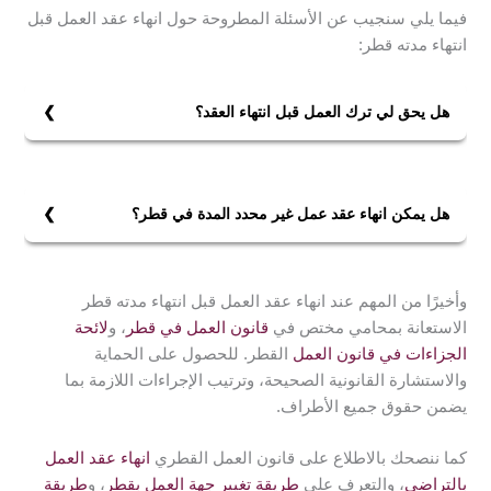
فيما يلي سنجيب عن الأسئلة المطروحة حول انهاء عقد العمل قبل
انتهاء مدته قطر:
هل يحق لي ترك العمل قبل انتهاء العقد؟
يحق للموظف تقديم استقالته من العمل قبل شهر إذا كان
في السنة الأولى والثانية من العمل، وقبل شهرين إذا كان
لديه أكثر من سنتين عمل لدى الشركة. ويجب تقديم تقديم
هل يمكن انهاء عقد عمل غير محدد المدة في قطر؟
الاستقالة كتابةً وأن تكون خالية من الشروط وأن يحدد بها
بحسب ما نصت عليه المادة 49 من قانون العمل القطري
تاريخ إنتهاء الخدمة. ويعود قبول الاستقالة إلى إدارة الشركة،
لعام 2004 أنه يجوز إنهاء عقد العمل الغير محدد بمدة دون
ويحق لهم تأجيل قبولها لأسباب تتعلق بمصلحة العمل.
وأخيرًا من المهم عند انهاء عقد العمل قبل انتهاء مدته قطر
مراعاة مدة الإخطار التي نص عليها القانون. ولكنه يترتب
الاستعانة بمحامي مختص في
قانون العمل في قطر
، و
لائحة
على الطرف الذي أنهى العقد تعويض يقدمه للطرف الآخر
الجزاءات في قانون العمل
القطر. للحصول على الحماية
يكون بنفس قيمة أجر العامل، ولا يتجاوز قيمة بدل الإخطار.
والاستشارة القانونية الصحيحة، وترتيب الإجراءات اللازمة بما
يضمن حقوق جميع الأطراف.
كما ننصحك بالاطلاع على قانون العمل القطري
انهاء عقد العمل
بالتراضي
، والتعرف على
طريقة تغيير جهة العمل بقطر
، و
طريقة