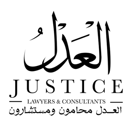
خطي
لى
لمحتوى