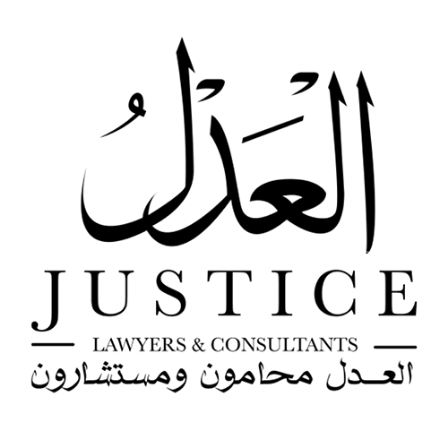
خطي
لى
لمحتوى