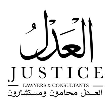
خطي
لى
لمحتوى