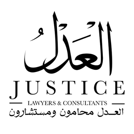
خطي
لى
لمحتوى