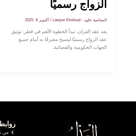
الزواج رسميًا
المحامية خلود - Lawyer Kholoud
/
أكتوبر 6, 2025
بعد عقد القران، تبدأ الخطوة الأهم في قطر: توثيق
عقد الزواج رسميًا ليصبح معترفًا به أمام جميع
الجهات الحكومية والقضائية.
روابط
من ن