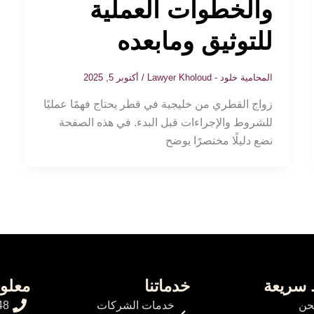
والخطوات العملية
للتوثيق ومابعده
المحامية خلود - Lawyer Kholoud
/
أكتوبر 5, 2025
زواج القطري من خليجية في قطر يحتاج فهمًا عمليًا
للشروط والإجراءات قبل البدء. في هذه الصفحة
نضع دليلًا مختصرًا يوضح
 سريعة
خدماتنا
معلو
حن
خدمات الشركات
48