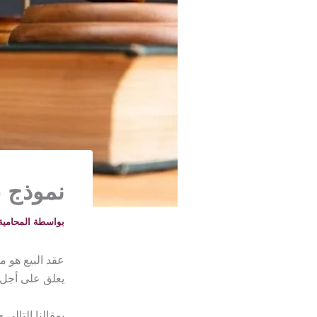
نموذج ع
بواسطة
المحامية خلود -
عقد البيع هو م
يعلق على أجل.
بمقالنا التالي