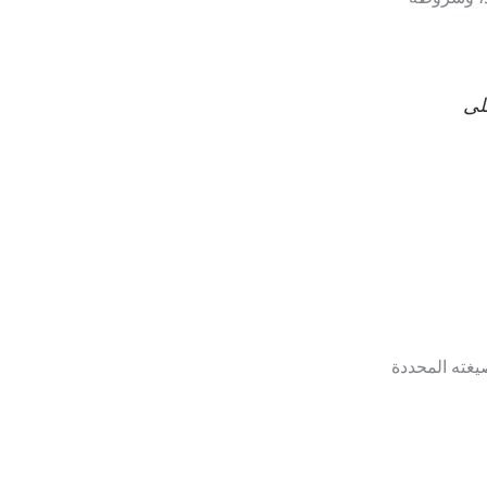
لى
يغته المحددة