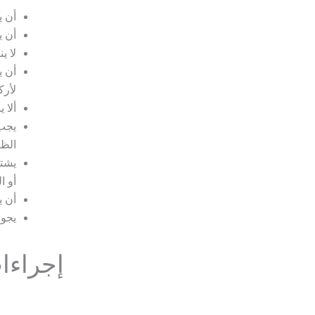
أن ي
أن ي
لا ي
أن ي
لأرك
ألا 
يجب 
الظ
يشتر
أو ا
أن ي
يجوز
إجراءات