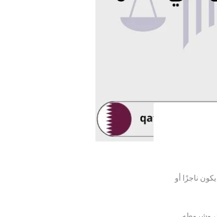
كون ناجزًا أو
قد، وشروطه