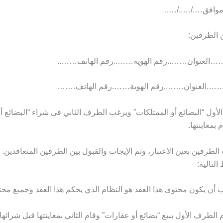
موافق…./…../…..
ن الطرفين:
…العنوان……..رقم الهوية……..رقم الهاتف……..
…….العنوان……..رقم الهوية…….رقم الهاتف…….
أول “البضائع أو الممتلكات” ويرغب الطرف الثاني في شراء “البضائع أو
 بمعاينتها.
الطرفين بعين الاعتبار، وتم الإيجاب والقبول بين الطرفين المتعاقدين. و
التالية:
جب أن يكون محتوى هذا العقد هو النظام الذي يحكم هذا العقد وجميع محتو
ام الطرف الأول ببيع “بضائع أو عقارات” وقام الثاني بمعاينتها قبل شرائها 