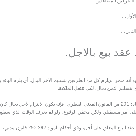
الطرفين المتعاقدين.
الأول…
لثاني…
قد بيع بالاجل.
يع أنه منجز، ويلزم كل من الطرفين بتسليم الآخر البدل، أي يلزم البائع ب
بتسليم الثمن بحال، لكي تنتقل الملكية.
إلا أنه وفقًا للمادة 291 من القانون المدني القطري، فإنه يكون الالتزام لأجل بحال كا
على أمر مستقبلي ولكن محقق الوقوع، ولو لم يعرف الوقت الذي سيقع 
 المعلق على أجل، وفق أحكام المواد 292-293 قانون مدني، الآتية: