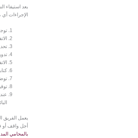
بعد استيفاء ال
الإجراءات أي م
توجه
الات
تحدي
تدوي
الات
كتاب
توضي
توقي
عند 
البائ
يعمل الفريق ال
أجل واقف أو ف
بالمحامي المد