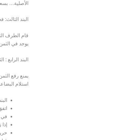
الأصلية… بسعر
البند الثالث: 
قام الطرف الثا
يوجد في الثمن 
البند الرابع : ال
يمنع رفع الثمن
استلام البضاعة
البن
اتفق
في حالة التأخي
إذا زاد التأخي
حرر 