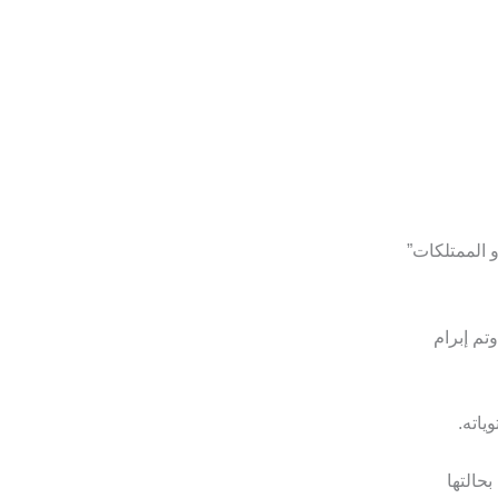
 الممتلكات”
تم إبرام
ياته.
بحالتها