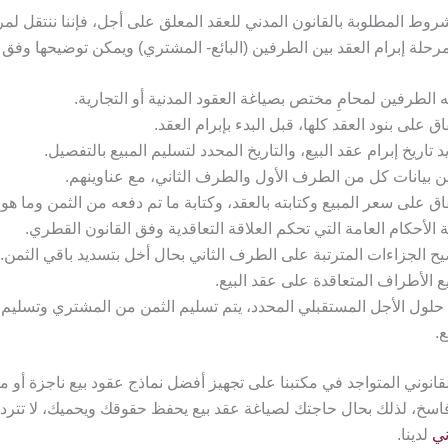
شروط المطلوبة بالقانون المدني للعقد المعلق على أجل، فإننا ننتقل لم
رحلة إبرام العقد بين الطرفين (البائع- المشتري) ويمكن توضيحها وفق ال
 الطرفين لمحامِ مختص بصياغة العقود المدنية أو التجارية.
فاق على بنود العقد كلها، قبل البدء بإبرام العقد.
د تاريخ إبرام عقد البيع، والتاريخ المحدد لتسليم المبيع بالتفصيل.
ن بيانات كل من الطرف الأول والطرف الثاني، مع عناوينهم.
فاق على سعر المبيع وكتابته بالعقد، وكتابة ما تم دفعه من الثمن وما هو
ة الأحكام العامة التي تحكم العلاقة التعاقدية وفق القانون القطري.
ح الجزاءات المترتبة على الطرف الثاني بحال أخل بتسديد باقي الثمن.
ع الأطراف المتعاقدة على عقد البيع.
حلول الأجل المستقبلي المحدد، يتم تسليم الثمن من المشتري وتسليم 
ع.
قانوني المتواجد في مكتبنا على تجهيز أفضل نماذج عقود بيع ناجزة أو 
اسخ، لذلك بحال حاجتك لصياغة عقد بيع يحفظ حقوقك ويحميك، لا تتردد 
ني
لدينا.