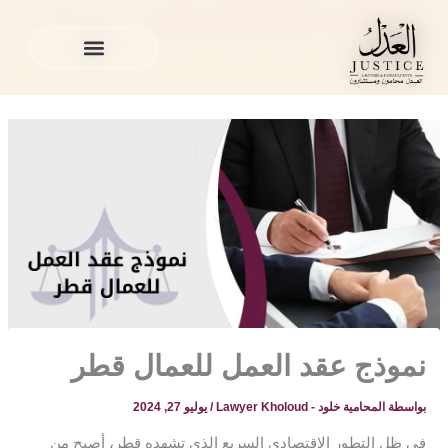
خطي
المدونة القانونية
»
القضايا العمالية في قطر
»
نموذج عقد العمل
لى
للعمال قطر
لمحتوى
الخدمات القانونية
المدونة القانونية
الخدمات القانونية
المدونة القانونية
نموذج عقد العمل للعمال قطر
بواسطة
المحامية خلود - Lawyer Kholoud
/
يوليو 27, 2024
في ظل التطور الاقتصادي السريع الذي تشهده قطر، أصبح من