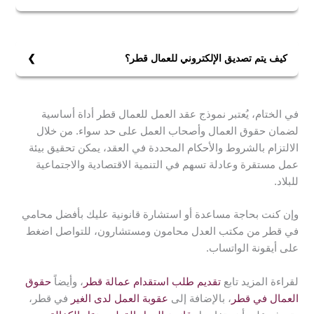
لاستخراج عقد العمل في قطر، يجب:
1- تسجيل الدخول إلى المنصة الرقمية الموحدة.
2- إدخال بيانات العقد، وتحميل النسخة الموقعة.
كيف يتم تصديق الإلكتروني للعمال قطر؟
3- دفع الرسوم المطلوبة.
لتصديق العقود الإلكترونية للعمال في قطر، يجب:
4- بعد هذه الخطوات يمكن استخراج النسخة المصدقة رقميًا.
1- تسجيل الدخول إلى المنصة الرقمية، إدخال بيانات العقد،
في الختام، يُعتبر نموذج عقد العمل للعمال قطر أداة أساسية
تحميل النسخة الموقعة، ودفع الرسوم المطلوبة.
لضمان حقوق العمال وأصحاب العمل على حد سواء. من خلال
2- العامل يراجع بنود العقد ويوافق عليه إلكترونيًا.
الالتزام بالشروط والأحكام المحددة في العقد، يمكن تحقيق بيئة
3- بعد الموافقة، يتم تصديق العقد رقميًا بشكل فوري.
عمل مستقرة وعادلة تسهم في التنمية الاقتصادية والاجتماعية
للبلاد.
وإن كنت بحاجة مساعدة أو استشارة قانونية عليك بأفضل محامي
في قطر من مكتب العدل محامون ومستشارون، للتواصل اضغط
على أيقونة الواتساب.
لقراءة المزيد تابع
تقديم طلب استقدام عمالة قطر
، وأيضاً
حقوق
العمال في قطر
، بالإضافة إلى
عقوبة العمل لدى الغير
في قطر،