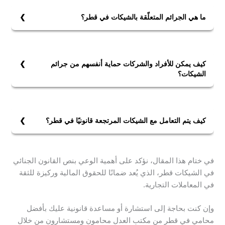
ما هي الجرائم المتعلّقة بالشيكات في قطر؟
الجرائم المتعلقة بالشيكات تشمل:
1- إصدار شيك بدون رصيد كافٍ.
2- سحب الرصيد بعد إصدار الشيك.
كيف يمكن للأفراد والشركات حماية أنفسهم من جرائم
3- إعطاء أمر بعدم الصرف.
الشيكات؟
لحماية أنفسهم من جرائم الشيكات، يجب على الأفراد
والشركات:
1- التحقق من الرصيد قبل إصدار الشيك.
كيف يتم التعامل مع الشيكات المرتجعة قانونيًا في قطر؟
2- استخدام وسائل دفع بديلة مثل التحويلات البنكية.
في قطر، يُعامل الشيك المرتجع كدليل على جريمة محتملة.
3- التأكد من هوية ومصداقية الأطراف المتعاملة معهم.
يُمكن للمستفيد اتخاذ إجراءات قانونية ضد الساحب، وقد
4- كما يُنصح بالاحتفاظ بسجلات مالية دقيقة ومُحدثة لجميع
في ختام هذا المقال، نؤكد على أهمية الوعي بنص القانون الجنائي
تشمل العقوبات الحبس والغرامات.
المعاملات.
في الشيكات قطر، الذي يُعد ضمانًا للحقوق المالية وركيزة للثقة
يُنصح بالتواصل مع الساحب لحل المشكلة وديًا قبل اللجوء
في المعاملات التجارية.
إلى القضاء.
وإن كنت بحاجة إلى استشارة أو مساعدة قانونية عليك بأفضل
محامي في قطر من مكتب العدل محامون ومستشارون من خلال