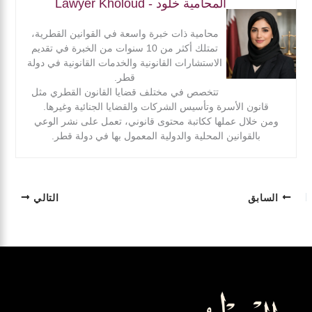
المحامية خلود - Lawyer Kholoud
محامية ذات خبرة واسعة في القوانين القطرية،
تمتلك أكثر من 10 سنوات من الخبرة في تقديم
الاستشارات القانونية والخدمات القانونية في دولة
قطر.
تتخصص في مختلف قضايا القانون القطري مثل
قانون الأسرة وتأسيس الشركات والقضايا الجنائية وغيرها.
ومن خلال عملها ككاتبة محتوى قانوني، تعمل على نشر الوعي
بالقوانين المحلية والدولية المعمول بها في دولة قطر.
السابق
التالي