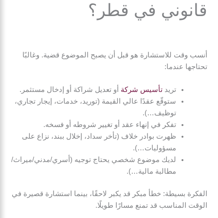
قانوني في قطر؟
أنسب وقت للاستشارة هو قبل أن يصبح الموضوع قضية. وغالبًا
تحتاجها عندما:
تريد
تأسيس شركة
أو تعديل شراكة أو إدخال مستثمر.
ستوقّع عقدًا عالي القيمة (توريد، خدمات، إيجار تجاري،
توظيف…).
تفكر في إنهاء عقد أو تغيير شروطه أو فسخه.
ظهرت بوادر خلاف (تأخر سداد، إخلال ببند، نزاع على
مسؤوليات…).
لديك موضوع شخصي يحتاج توجيه (أسري/مدني/ميراث/
مطالبة مالية…).
الفكرة بسيطة: خطأ مبكر قد يكبر لاحقًا، بينما استشارة قصيرة في
الوقت المناسب قد تمنع مسارًا طويلًا.