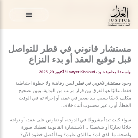
خطي
المدونة القانونية
»
محامي في قطر
»
مستشار قانوني في قطر
لى
للتواصل قبل توقيع العقد أو بدء النزاع
لمحتوى
الخدمات القانونية
المدونة القانونية
الخدمات القانونية
المدونة القانونية
مستشار قانوني في قطر للتواصل
قبل توقيع العقد أو بدء النزاع
بواسطة
المحامية خلود - Lawyer Kholoud
/
أكتوبر 29, 2025
وجود
مستشار قانوني في قطر
ليس رفاهية ولا خطوة احتياطية
فقط. غالبًا هو الفرق بين قرار مرتب من البداية، وبين تصحيح
مكلف لاحقًا بسبب بند صغير في عقد، أو إجراء تم في الوقت
الخطأ، أو رد غير محسوب أثناء خلاف.
سواء كنت تبدأ مشروعًا في الدوحة، أو تفاوض على عقد، أو تواجه
خلافًا تجاريًا أو شخصيًا… الاستشارة القانونية تعطيك صورة
واضحة: ما الذي لك؟ ما الذي عليك؟ وما أفضل خطوة الآن؟