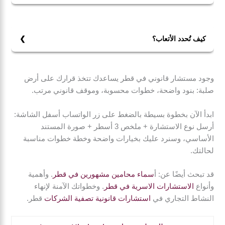
يكفي كبداية: نوع الموضوع + ملخص من 3 أسطر + أهم
مستند (عقد/إشعار/مراسلات). بعدها نحدد لك ما يلزم إضافته
حسب الحالة.
كيف تُحدد الأتعاب؟
تُحدد حسب نوع الاستشارة (هاتفية/حضورية/مراجعة
مستندات) وتعقيد الملف. الأهم أننا نوضح الرسوم ونطاق
وجود مستشار قانوني في قطر يساعدك تتخذ قرارك على أرض
العمل قبل البدء حتى تكون الصورة واضحة.
صلبة: بنود واضحة، خطوات محسوبة، وموقف قانوني مرتب.
ابدأ الآن بخطوة بسيطة بالضغط على زر الواتساب أسفل الشاشة:
أرسل نوع الاستشارة + ملخص 3 أسطر + صورة المستند
الأساسي، وسنرد عليك بخيارات واضحة وخطة خطوات مناسبة
لحالتك.
قد تبحث أيضًا عن: أ
سماء محامين مشهورين في قطر
. وأهمية
وأنواع
الاستشارات الاسرية في قطر
. وخطواتك الآمنة لإنهاء
النشاط التجاري في
استشارات قانونية تصفية الشركات
قطر.