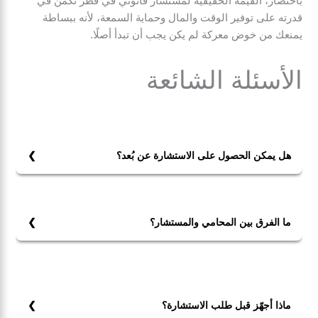
باختصار، القيمة الحقيقية لمستشار قانوني في قطر تكمن في
قدرته على توفير الوقت والمال وحماية السمعة، لأنه ببساطة
يمنعك من خوض معركة لم يكن يجب أن تبدأ أصلًا.
الأسئلة الشائعة
هل يمكن الحصول على الاستشارة عن بُعد؟
بالتأكيد يمكن الحصول على الاستشارة عن بُعد، بشرط
استخدام قنوات اتصال آمنة ومشفّرة.
ما الفرق بين المحامي والمستشار؟
الفرق بين المحامي والمستشار أن المستشار يركّز غالبًا على
التقييم والوقاية والصياغة وترتيب الخيارات، بينما المحامي
يتولى أيضًا التمثيل أمام الجهات القضائية. وكثير من
المحامين يقدمون الاستشارات والتمثيل معًا.
ماذا أجهّز قبل طلب الاستشارة؟