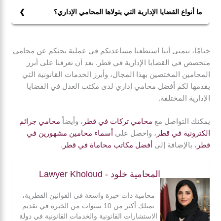
ومنها عدم الاختصاص، أو وجود عيب في الشكل، أو إساءة
ما أنواع القضايا الإدارية التي يتولاها المحامي الإداري؟
استعمال السلطة.
تتعدد أنواع القضايا الإدارية التي يتولاها المحامي الإداري،
وتشمل المنازعات الخاصة بشؤون الموظفين ومعاشاتهم،
ختامًا، نتمنى أننا استطعنا مساعدتكم في عملية بحثكم عن محامي
وقضايا المطالبة بإلغاء القرارات الإدارية النهائية، وطلبات
متخصص في القضايا الإدارية في قطر. بعد أن تعرفنا على أبرز
التعويض، ومنازعات العقود الإدارية.
المحامين المختصين بهذا المجال، وأبرز الخدمات القانونية التي
يقدمها لكم أفضل محامي إداري لدى مكتب العدل في القضايا
الإدارية المختلفة.
يمكنك التواصل مع
محامي تركات في قطر
، وأيضاً
محامي جرائم
الكترونية في قطر
، واحصل على
أسماء محامين مشهورين في
قطر
، بالإضافة إلى
أفضل مكاتب محاماة في قطر
.
المحامية خلود - Lawyer Kholoud
محامية ذات خبرة واسعة في القوانين القطرية،
تمتلك أكثر من 10 سنوات من الخبرة في تقديم
الاستشارات القانونية والخدمات القانونية في دولة