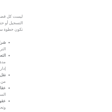
ليست كل قضايا 
التسجيل أو حت
تكون خطوة سابق
شراء 
التر
التع
مدة 
إدار
نقل 
من ع
عقار
السج
عقود
وتحذ