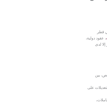
ي قطر
، عقود دولية،
إلا لدى
يص، بين
تعديلات على
املات،