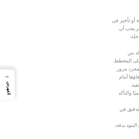
 أو تأخير في
ر يجب أن
خله:
كد من
على المخطط.
لمجرد مرور
→
اؤها أمام
الفهرس
فيذ.
ا والتأكد
تدقيق في
لبنود بدقة،