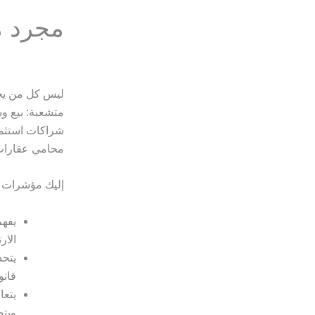
مجرد م
ليس كل من يحم
متشعبة: بيع و
شراكات استثمار
محامي عقارات 
إليك مؤشرات ت
يفهم
الار
يتحد
قانو
يتعا
ويتص