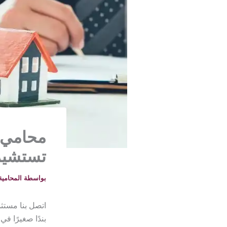
محامي ع
تستشير 
بواسطة
المحامية خلود -
اتصل بنا مستثم
بندًا صغيرًا ف