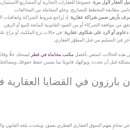
ل العقار لأول مرة
: خصوصًا للعقارات التجارية أو المشاريع الاستثما
امي مطابقة المخطط للتصاريح، وخلو المعاملة من المخالفات.
صرف بأرض ضمن شراكة عقارية
: إذ يُراجع شروط الشراكة واتفاقيات ال
قق من موافقة الشركاء أو من القيود القانونية المانعة للبيع أو الرهن.
دعاوى أو الرد على شكاوى عقارية
: في حالات نزع الملكية، أو نزاع ع
أخر في التسليم من قبل المطوّر العقاري.
 هذه الحالات، استعن بأفضل
مكتب محاماة في قطر
ليمنحك حلًا وقائيًا
مشكلة قبل أن تحدث، ويوجّهك قانونيًا بما يضمن حفظ حقوقك ومصالحك 
 بارزون في القضايا العقارية ف
ن محامٍ يفهم السوق العقاري القطري بعمق، ويتحدث بلغة القانون والم