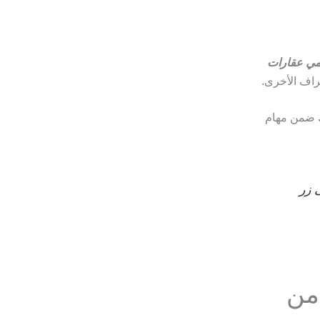
ي عقارات
اف الأخرى.
ك ضمن مهام
 زر
من