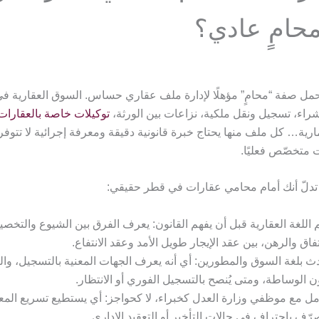
حامٍ عادي؟
ل صفة “محامٍ” مؤهلًا لإدارة ملف عقاري حساس. السوق العقارية ف
شراء، تسجيل ونقل ملكية، نزاعات بين الورثة،
توكيلات خاصة بالعقارات
ية… كل ملف منها يحتاج خبرة قانونية دقيقة ومعرفة إجرائية لا تتوفر 
متخصّص فعليًا.
دلّ أنك أمام محامي عقارات في قطر حقيقي:
 اللغة العقارية قبل أن يفهم القانون: يعرف الفرق بين الشيوع والتخص
تفاق والرهن، بين عقد الإيجار طويل الأمد وعقد الانتفاع.
ث بلغة السوق والمطورين: أي أنه يعرف الجهات المعنية بالتسجيل، وال
ن الوساطة، ومتى يُنصح بالتسجيل الفوري أو الانتظار.
مل مع موظفي وزارة العدل كخبراء، لا كحواجز: أي يستطيع تسريع المع
رّف باحتراف في حالات التأخير أو التعقيد الإداري.