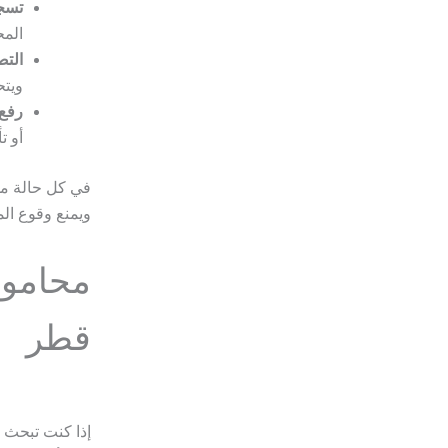
تسجي
المح
الت
ويتح
رفع 
أو ت
في كل حالة من
ويمنع وقوع ال
محامون
قطر
إذا كنت تبحث ع