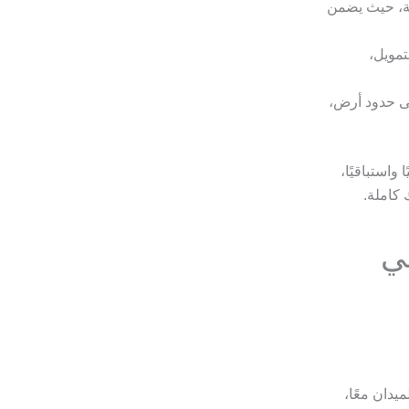
رية، حيث يضمن
تمويل،
لى حدود أرض،
 واستباقيًا،
كاملة.
ي
يدان معًا،