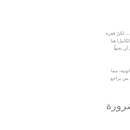
… لكنّ فقرة
كامل! هنا
أن تخطّ
ونية، مما
 من يراجع
رورة