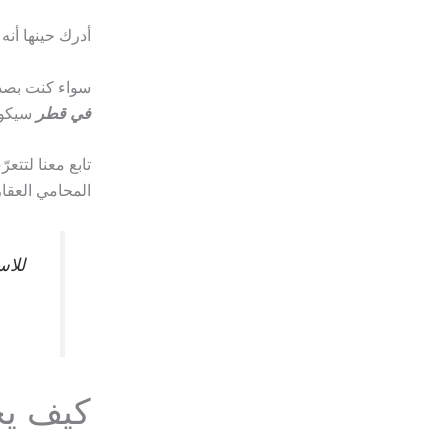
أدرك حينها أن
سواء كنت بصدد
في قطر
سيكون
تابع معنا لتت
المحامي العقا
للا
كيف ي