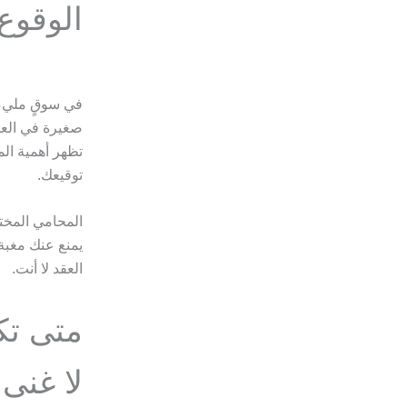
الوقوع
في سوقٍ مليء 
صغيرة في العقد
تظهر أهمية ال
توقيعك.
المحامي المختص
يمنع عنك مغبة 
العقد لا أنت.
متى تك
لا غنى 