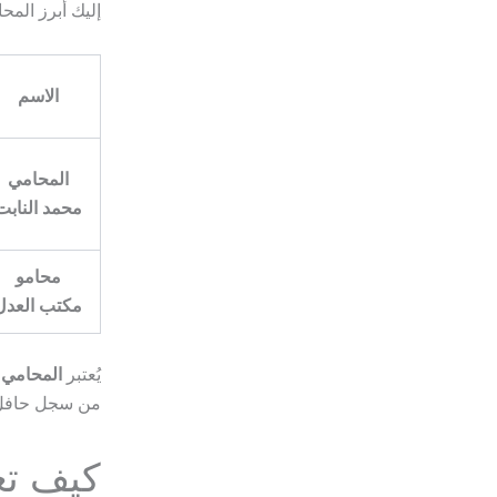
إليك أبرز الم
الاسم
المحامي
محمد النابت
محامو
مكتب العدل
يُعتبر
المحامي 
من سجل حافل ف
كيف تع