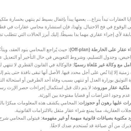
العقارات تبدأ بنزاع… بعضها يبدأ بإغفال بسيط ثم ينتهي بخسارة ملكية
ى الوقوع في فخ الاحتيال. ولهذا، فإن استشارة محامي عقارات في قط
ة لأي إجراء عقاري مهما بدا بسيطًا. إليك أبرز الحالات التي تتطلب تد
عقار على الخارطة (Off-plan)
: حيث يُراجع المحامي بنود العقد، ويتأ
اخيص، وجدول التسليم، وشروط التعويض في حال التأخير أو التعديل 
امل مع وكالة غير مُلغاة رسميًا
: فالوكالة في القانون القطري لا تنتهي 
زمنية إلا إذا نُص على أجل محدد فيها. الأصل أنها تبقى نافذة حتى يتم إلغ
ة التوثيق بوزارة العدل أو تنتهي بسبب وفاة أحد الطرفين أو استحالة التن
ملكية عقار موروث
: لا يتم ذلك قبل استكمال إجراءات حصر الإرث رسميً
دم وجود اعتراضات أو قضايا مفتوحة بين الورثة.
ات عليها رهون أو حجوزات
: المحامي يكشف هذه المعلومات مبكرًا بال
لات العقارية، مما يمنع شراء عقار مثقل بالالتزامات القانونية.
 مكتوبة بصياغات قانونية مبهمة أو غير مفهومة
: فيتولى المحامي شرح ا
يرك من أي صياغة قد تُستخدم ضدك لاحقًا.