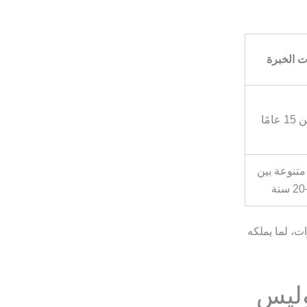
 الخبرة
امًا
تنوعة بين
ت، لما يملكه
وليس