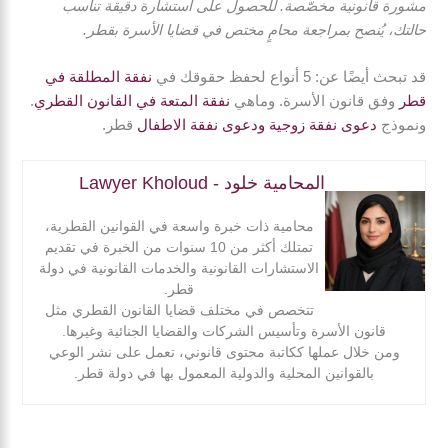
مشورة قانونية مخصّصة. للحصول على استشارة دقيقة تناسب
حالتك، يُنصح بمراجعة محامٍ مختص في قضايا الأسرة بقطر.
قد تبحث أيضًا عن: 5 أنواع لحفظ حقوقك في
نفقة المطلقة في
قطر
وفق قانون الأسرة. وماهي
نفقة المتعة في القانون القطري
.
ونموذج
دعوى نفقة زوجية ودعوى نفقة الاطفال
قطر.
المحامية خلود - Lawyer Kholoud
محامية ذات خبرة واسعة في القوانين القطرية،
تمتلك أكثر من 10 سنوات من الخبرة في تقديم
الاستشارات القانونية والخدمات القانونية في دولة
قطر.
تتخصص في مختلف قضايا القانون القطري مثل
قانون الأسرة وتأسيس الشركات والقضايا الجنائية وغيرها.
ومن خلال عملها ككاتبة محتوى قانوني، تعمل على نشر الوعي
بالقوانين المحلية والدولية المعمول بها في دولة قطر.