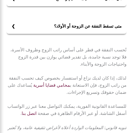
نعم، تشمل النفقة تكاليف التعليم والعلاج حيث نص القانون
على أن النفقة تشمل جميع مقومات الحياة، بما فيها التعليم
والعلاج.
متى تسقط النفقة عن الزوجة أو الأولاد؟
تسقط النفقة في الحالات التالية:
1- تسقط عن الزوجة إذا نشزت أو تزوجت بآخر.
تُحسب النفقة في قطر على أساس راتب الزوج وظروف الأسرة،
2- تسقط عن الأولاد عند بلوغهم سن الاستغناء، إلا إذا كانوا
فلا توجد نسبة جامدة، بل تقدير قضائي يوازن بين قدرة الزوج
في التعليم أو غير قادرين على الكسب لعجز صحي.
واحتياجات الزوجة والأبناء.
لذلك، إذا كان لديك نزاع أو استفسار بخصوص كيف تحسب النفقة
من راتب الزوج، فإن الاستعانة ب
محامي قضايا أسرية
يُساعدك على
ضمان حقوقك وتسريع الإجراءات.
للمساعدة القانونية الفورية، يمكنك التواصل معنا عبر زر الواتساب
أسفل الشاشة. أو عبر الأرقام الظاهرة في صفحة
اتصل بنا
.
تنويه قانوني: المعلومات الواردة أعلاه لأغراض تثقيفية عامة، ولا تُعتبر