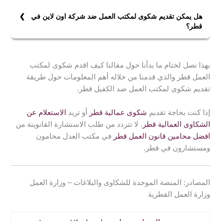
الموحدة للشكاوى والبلاغات في وزارة العمل والمخصصة
لتقديم شكوى العاملين بالقطاع الخاص ضد جهات خاضعة
هل يمكن تقديم شكوى لمكتب العمل ضد شركة اون لاين في
لأحكام قانون العمل القطري. وأيضًا تقديم شكاوى العمالة
قطر؟
المنزلية ضد أصحاب العمل.
نعم، قم بتنزيل تطبيق آمرني القطري على هاتفك بعدها عليك
الدخول عبر نظام التوثيق الوطني وكتابة اسم المستخدم
بهذا نصل لختام ما بدأنا حول مقالنا كيف اقدم شكوى لمكتب
وكلمة المرور ثم الانتقال لخدمات الأفراد وتحديد خدمات
العمل قطر والذي قدمنا من خلاله أهم المعلومات حول طريقة
الأعمال والعمال. بعدها عليك الانتقال لخدمات الشكاوى
تقديم شكوى لمكتب العمل ضد الكفيل قطر.
العمالية وتحديد اللغة التي تريدها من ثم انقر على تقديم
وسيتم التأكد من رقمك الشخصي. عليك بعدها تسجيل رقم
إذا كنت بحاجة تقديم
شكوى عمالية قطر
أو تريد
الاستعلام عن
جوالك وذكر الأسباب الخاصة بالشكوى وأخيرًا انقر على انهاء.
الشكاوى العمالية قطر
. لا تتردد من طلب الاستشارة القانوينة من
افضل محامين قانون العمل قطر
في مكتب العدل محامون
ومستشارون في قطر.
المصادر: المنصة الموحدة للشكاوى والبلاغات – وزارة العمل
وزارة العمل القطرية