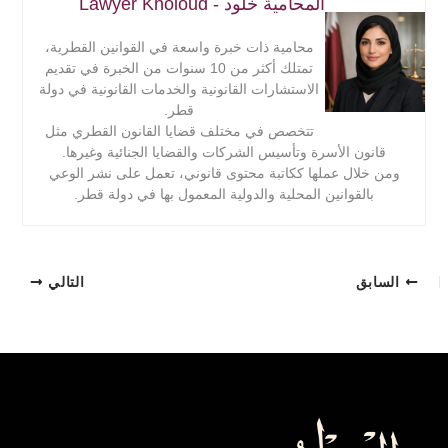
المحامية خلود - Lawyer Kholoud
محامية ذات خبرة واسعة في القوانين القطرية،
تمتلك أكثر من 10 سنوات من الخبرة في تقديم
الاستشارات القانونية والخدمات القانونية في دولة
قطر.
تتخصص في مختلف قضايا القانون القطري مثل
قانون الأسرة وتأسيس الشركات والقضايا الجنائية وغيرها.
ومن خلال عملها ككاتبة محتوى قانوني، تعمل على نشر الوعي
بالقوانين المحلية والدولية المعمول بها في دولة قطر.
السابق
التالي