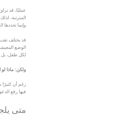
عمليًا، قد ترا
المترتبة، لذلك
وإنما تحددها 
قد يختلف تقدير
الوضع المعيشي 
لكل طفل، بل يُ
ولكن: ماذا لو 
رغم أن كثيرًا م
فيها رفع الدعو
متى يلج