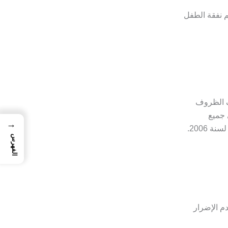
م نفقة الطفل
اف الظروف
 جميع
→
الفهرس
م الإضرار