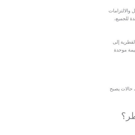
 والالتزامات
ة للجميع،
لقطرية إلى
مة موحدة
اك حالات يصبح
طر؟