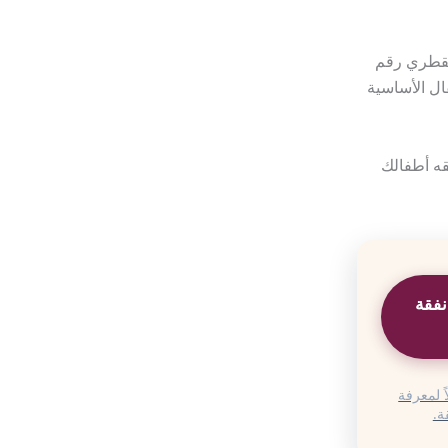
القطري رقم
طفال الأساسية
ه أطفالك
نفقة
ً لمعرفة
ة.