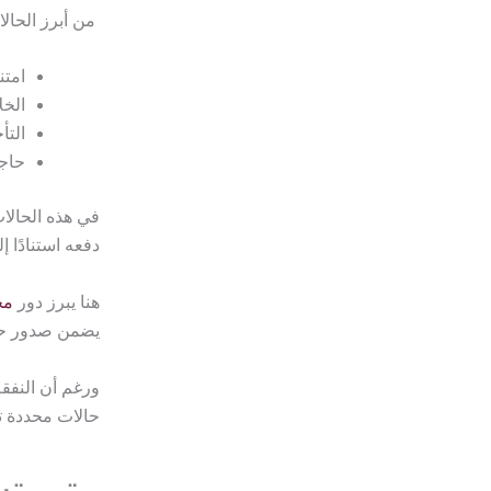
من أبرز الحالا
امتن
الخل
التأ
حاجة
في هذه الحالا
دفعه استنادًا 
هنا يبرز دور
مح
يضمن صدور حك
حالات محددة ت
متى تس