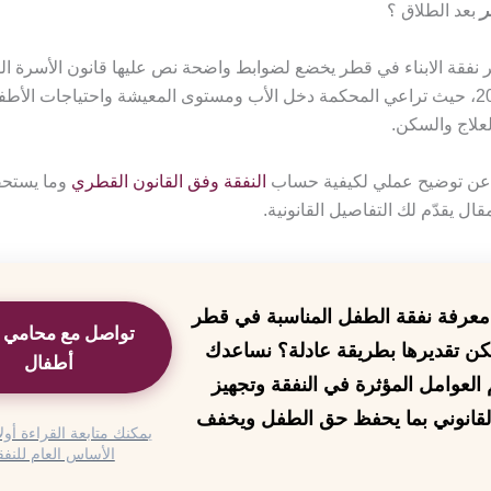
ر
بعد الطلاق ؟
دير نفقة الابناء في قطر يخضع لضوابط واضحة نص عليها قانون الأسرة 
(22) لسنة 2006، حيث تراعي المحكمة دخل الأب ومستوى المعيشة واحتياجات الأ
لعلاج والسكن.
 عن توضيح عملي لكيفية حساب
النفقة وفق القانون القطري
وما يستحق
مقال يقدّم لك التفاصيل القانونية.
معرفة نفقة الطفل المناسبة في قطر
تواصل مع محامي 
ن تقديرها بطريقة عادلة؟ نساعدك
أطفال
العوامل المؤثرة في النفقة وتجهيز
قانوني بما يحفظ حق الطفل ويخفف
يمكنك متابعة القراءة أولا
الأساس العام للنفق