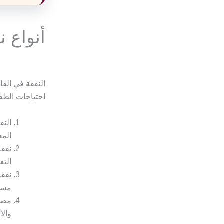
أنواع 
النفقة في الق
احتياجات الطفل 
النف
المع
نفقة
التع
نفقة
مست
مصار
والأ