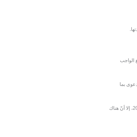
ها.
غ الواجب
دعوى بما
ورغم أن النفقة التزام ثابت على الأب وفق قانون الأسرة القطري رقم (22) لسنة 2006، إلا أنّ هناك