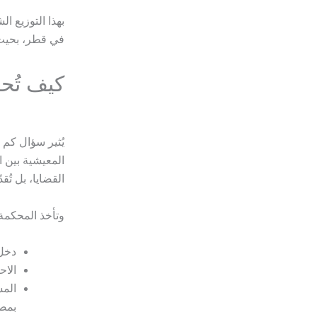
بهذا التوزيع 
في قطر، بحيث 
كيف تُح
يُثير سؤال كم 
المعيشية بين ا
القضايا، بل تُقد
وتأخذ المحكمة 
دخل 
الاح
المس
بمصل