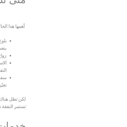
أهمها هذا الحا
بلوغ
بنفس
زواج
الاس
النف
سقوط
تغيّ
لكن تظل هناك ا
تستمر النفقة 
خدمات 