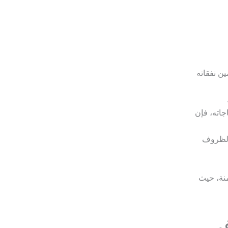
ين نفقاته
جاته، فإن
 الظروف
منة، حيث
في