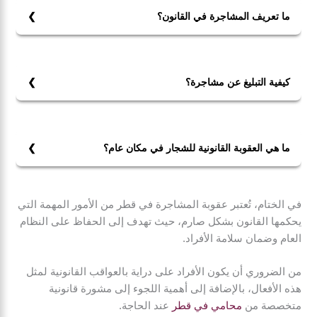
ما تعريف المشاجرة في القانون؟
المشاجرة قانونًا هي نزاع أو خلاف جسدي بين شخصين أو
أكثر يتضمن استخدام القوة البدنية، ويهدف عادةً إلى
الإصابات أو التهديد بالعنف.
كيفية التبليغ عن مشاجرة؟
يمكن التبليغ عن مشاجرة من خلال:
1- الذهاب إلى قسم الشرطة الأقرب.
2- تقديم بلاغ يتضمن تفاصيل الحادث والأطراف المعنية.
ما هي العقوبة القانونية للشجار في مكان عام؟
3- تقديم أي أدلة أو شهود إذا كانت متاحة.
تعتمد العقوبة على شدة الاعتداء. يمكن أن تشمل:
1- الحبس لفترة قصيرة.
في الختام، تُعتبر عقوبة المشاجرة في قطر من الأمور المهمة التي
2- غرامة مالية تصل إلى 5000 ريال.
يحكمها القانون بشكل صارم، حيث تهدف إلى الحفاظ على النظام
3- عقوبات تأديبية قد تشمل الطرد من العمل حسب الظروف.
العام وضمان سلامة الأفراد.
من الضروري أن يكون الأفراد على دراية بالعواقب القانونية لمثل
هذه الأفعال، بالإضافة إلى أهمية اللجوء إلى مشورة قانونية
متخصصة من
محامي في قطر
عند الحاجة.