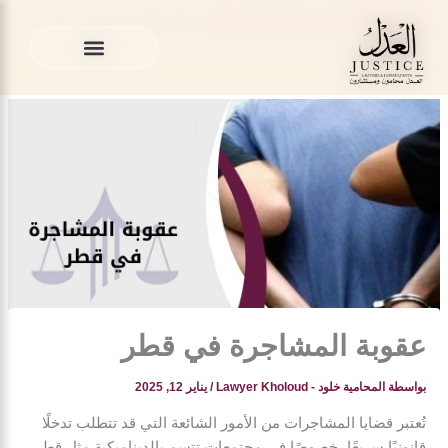
خطي
المدونة القانونية
»
محامي في قطر
»
عقوبة المشاجرة في قطر
لى
لمحتوى
الخدمات القانونية
المدونة القانونية
الخدمات القانونية
المدونة القانونية
عقوبة المشاجرة في قطر
بواسطة
المحامية خلود - Lawyer Kholoud
/
يناير 12, 2025
تُعتبر قضايا المشاجرات من الأمور الشائعة التي قد تتطلب تدخلًا
قانونيًا سريعًا، خصوصًا في مجتمعات تتسم بالديناميكية مثل قطر.