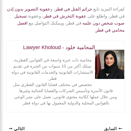
لقراءة المزيد تابع
جرائم القتل في قطر
، و
عقوبة التصوير بدون إذن
في قطر، واطلع على
عقوبة التحرش في قطر
، وعقوبة
تسجيل
صوت شخص دون علمه
في قطر، ويمكنك التواصل مع
افضل
محامي في قطر
.
المحامية خلود - Lawyer Kholoud
محامية ذات خبرة واسعة في القوانين القطرية،
تمتلك أكثر من 10 سنوات من الخبرة في تقديم
الاستشارات القانونية والخدمات القانونية في دولة
قطر.
تتخصص في مختلف قضايا القانون القطري مثل
قانون الأسرة وتأسيس الشركات والقضايا الجنائية وغيرها.
ومن خلال عملها ككاتبة محتوى قانوني، تعمل على نشر الوعي
بالقوانين المحلية والدولية المعمول بها في دولة قطر.
السابق
التالي