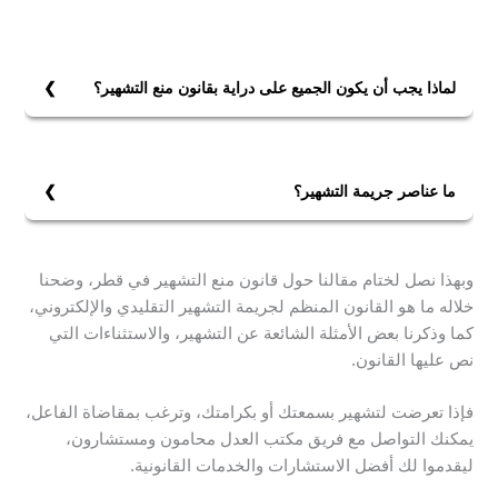
لماذا يجب أن يكون الجميع على دراية بقانون منع التشهير؟
يجب على الجميع أن يكونوا على دراية كاملة بقانون التشهير
لكي يكونوا قادرين على مواجهة الفاعلين وذلك بالشكوى
عليهم لينالوا جزاؤهم العادل ولكي يعرفوا ما يجب عليهم
ما عناصر جريمة التشهير؟
تقديمه من إثباتات.
إن عناصر جريمة التشهير هي فعل الإسناد وهو توجيه تهمة
باطلة إلى شخص ما بما يمس كرامته ومكانته الاجتماعية
وبهذا نصل لختام مقالنا حول قانون منع التشهير في قطر، وضحنا
وتحديد الحادثة والإعلان بأي شكل من الأشكال سواء
خلاله ما هو القانون المنظم لجريمة التشهير التقليدي والإلكتروني،
إلكتروني أو تقليدي.
كما وذكرنا بعض الأمثلة الشائعة عن التشهير، والاستثناءات التي
نص عليها القانون.
فإذا تعرضت لتشهير بسمعتك أو بكرامتك، وترغب بمقاضاة الفاعل،
يمكنك التواصل مع فريق مكتب العدل محامون ومستشارون،
ليقدموا لك أفضل الاستشارات والخدمات القانونية.