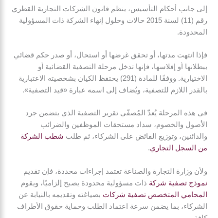
إلى جانب أحكام التأسيس، ينظم قانون الشركات التجارية القطري
رقم (11) لسنة 2015 حالات وحلول إنهاء الشركة ذات المسؤولية
المحدودة.
فإذا انتهت مدتها، أو تحقق غرضها أو استحال، أو صدر حكم قضائي
ببطلانها أو إفلاسها، فإنها تدخل مرحلة التصفية القضائية أو
الاختيارية. ووفقًا للمادة (291) يحتفظ الكيان بشخصيته الاعتبارية
بالقدر اللازم للتصفية، ويُضاف إلى اسمه عبارة «قيد التصفية».
في هذه المرحلة يُعدّ المُصفّي تقرير التصفية الذي يتضمن جرد
الأصول والخصوم، سداد مستحقات الموظفين والضرائب
والدائنين، وتوزيع الفائض على الشركاء، ثم طلب
شطب الشركة
من السجل التجاري
.
ولأن وزارة التجارة والصناعة تعتمد إجراءات محددة، فإن تقديم
نموذج تصفية شركة
ذات مسؤولية محدودة يصبح إلزاميًا، ويقوم
المحامي المتخصص تصفية شركات
بصياغته وتقديمه بالنيابة عن
الشركاء، بما يضمن سرعة اعتماد الطلب وحماية حقوق الأطراف
كافة.