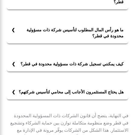
مثل الشركات ذات المسؤولية المحدودة والشركات
قطر؟
المساهمة، ويحدد المتطلبات القانونية للإجراءات التأسيسية،
نعم، يمكن للأجانب تأسيس شركات ذات مسؤولية محدودة
حقوق وواجبات المساهمين، وكذلك اللوائح المتعلقة
في قطر ولكن يجب أن يكون هناك شريك قطري يمتلك 51%
بالاستثمار الأجنبي وحماية حقوق المستثمرين.
من رأس المال في بعض الحالات، بينما يسمح في بعض
ما هو رأس المال المطلوب لتأسيس شركة ذات مسؤولية
الأنشطة بنسبة استثمار أجنبي تصل إلى 49%.
محدودة في قطر؟
لا يوجد حد أدنى محدد لرأس المال، ولكنه يعتمد على نوع
النشاط ومتطلبات السلطات المعنية.
كيف يمكنني تسجيل شركة ذات مسؤولية محدودة في قطر؟
لتسجيل شركة ذات مسؤولية محدودة في قطر، يجب تقديم
مستندات التأسيس إلى وزارة التجارة والصناعة بعد صياغة
العقد التأسيسي والحصول على الموافقات اللازمة.
هل يحتاج المستثمرون الأجانب إلى محامي لتأسيس شركتهم؟
نعم، يحتاج المستثمرون الأجانب إلى محامي لتأسيس
شركتهم خاصة في حالة التعامل مع الأنظمة القانونية المعقدة
في النهاية، يتضح أن قانون الشركات ذات المسؤولية المحدودة
المتعلقة بالاستثمار الأجنبي في قطر.
في قطر وضع منظومة متكاملة توازن بين حماية الشركاء وتشجيع
الاستثمار. هذا الشكل من الشركات يوفّر مرونة في الإدارة مع