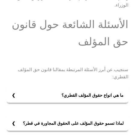
الوزراء.
الأسئلة الشائعة حول قانون
حق المؤلف
سنجيب عن أبرز الأسئلة المرتبطة بمقالنا قانون حق المؤلف
القطري:
ما هي انواع حقوق المؤلف القطري؟
هناك نوعان من حقوق المؤلف وهي الحق الاقتصادي (جني
العائدات من استثمار الغير مصنفاته). ويشمل:
1- استنساخ المصنف، (النشر المطبعي أو التسجيل الصوتي).
لماذا تسمو حقوق المؤلف على الحقوق المجاورة في قطر؟
2- أداء المصنف أمام الجمهور، (مسرحيات أو المصنفات
لأنه في قطر توضّح القوانين أنه لا ينبغي مزج ممارسة