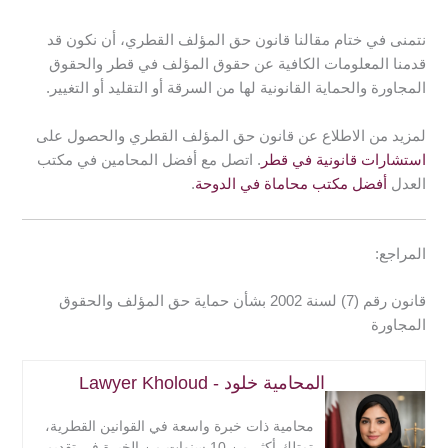
الموسيقية).
الحقوق المجاورة بحماية حق المؤلف ولا أن تؤثر فيها بأي
3- تسجيل المصنف على الأقراص المدمجة أو أشرطة الفيديو.
نتمنى في ختام مقالنا قانون حق المؤلف القطري، أن نكون قد
شكل. حيث تُكتَسب الحماية بمقتضى حق المؤلف تلقائيًا دون
4- بثه بواسطة الإذاعة، أو ترجمته إلى لغات أخرى، أو تحويره
قدمنا المعلومات الكافية عن حقوق المؤلف في قطر والحقوق
الحاجة إلى التسجيل أو أية إجراءات على عكس الحقوق
إلى فيلم.
المجاورة والحماية القانونية لها من السرقة أو التقليد أو التغيير.
المجاورة التي تحتاج لتسجيل، وتأتي بالتبعية مع حقوق
والحقوق المعنوية وتشمل حماية مصالح المؤلف مثل
المؤلف كدرجة ثانية.
المطالبة بأبوة المصنف، والاعتراض على تغييرات المصنف
لمزيد من الاطلاع عن قانون حق المؤلف القطري والحصول على
المسيئة.
استشارات قانونية في قطر
. اتصل مع أفضل المحامين في مكتب
العدل
أفضل مكتب محاماة في الدوحة
.
المراجع:
قانون رقم (7) لسنة 2002 بشأن حماية حق المؤلف والحقوق
المجاورة
المحامية خلود - Lawyer Kholoud
محامية ذات خبرة واسعة في القوانين القطرية،
تمتلك أكثر من 10 سنوات من الخبرة في تقديم