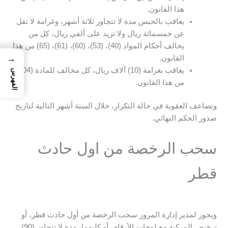
هذا القانون.
يعاقب بالحبس مدة لا تتجاوز ثلاثة أشهر، وغرامة لا تقل
عن خمسمائة ريال ولا تزيد على ألفي ريال، كل من
يخالف أحكام المواد (40)، (53)، (60)، (61)، (65) من هذا
→
القانون.
يعاقب بغرامة (10) آلاف ريال، كل مخالف للمادة (104)
الفهرس
من هذا القانون.
وتضاعف العقوبة في حالة التكرار، خلال الستة أشهر التالية لتاريخ
صدور الحكم النهائي.
سحب الرخصة من اول حادث
قطر
ويجوز لمدير إدارة المرور سحب الرخصة من أول حادث قطر، أو
ترخيص المركبة مع لوحات الأرقام، أو كليهما، مدة لا تتجاوز (90)