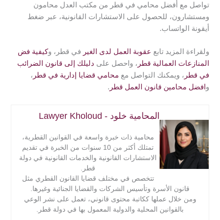
تواصل مع أفضل محامي في قطر من مكتب العدل محامون
4- استنفاد مراحل التظلم الإداري قبل اللجوء إلى القضاء.
ومستشارون، للحصول على الاستشارات القانونية، عبر ضغط
أيقونة الواتساب.
ولقراءة المزيد تابع
عقوبة العمل لدى الغير
في قطر، و
كيفية فض
المنازعات العمالية قطر
، واحصل على
دليلك إلى قانون الضرائب
في قطر
، ويمكنك التواصل مع
محامي قضايا إدارية في قطر
،
و
افضل محامين قانون العمل قطر
.
المحامية خلود - Lawyer Kholoud
محامية ذات خبرة واسعة في القوانين القطرية،
تمتلك أكثر من 10 سنوات من الخبرة في تقديم
الاستشارات القانونية والخدمات القانونية في دولة
قطر.
تتخصص في مختلف قضايا القانون القطري مثل
قانون الأسرة وتأسيس الشركات والقضايا الجنائية وغيرها.
ومن خلال عملها ككاتبة محتوى قانوني، تعمل على نشر الوعي
بالقوانين المحلية والدولية المعمول بها في دولة قطر.