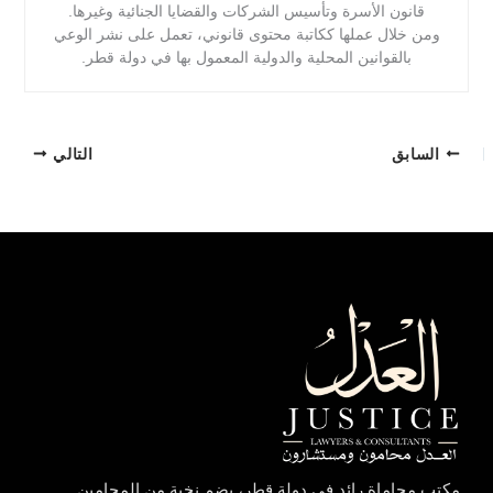
قانون الأسرة وتأسيس الشركات والقضايا الجنائية وغيرها.
ومن خلال عملها ككاتبة محتوى قانوني، تعمل على نشر الوعي
بالقوانين المحلية والدولية المعمول بها في دولة قطر.
السابق
التالي
مكتب محاماة رائد في دولة قطر، يضم نخبة من المحامين