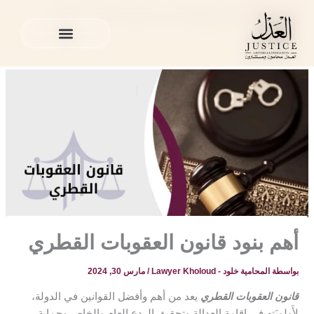
خطي
المدونة القانونية
»
منوع
»
أهم بنود قانون العقوبات القطري
لى
لمحتوى
الخدمات القانونية
المدونة القانونية
الخدمات القانونية
المدونة القانونية
أهم بنود قانون العقوبات القطري
بواسطة
المحامية خلود - Lawyer Kholoud
/
مارس 30, 2024
قانون العقوبات القطري
يعد من أهم وأفضل القوانين في الدولة،
لأَولويَتهِ في إقامة العدالة وتحقيق الردع العام والخاص وحماية