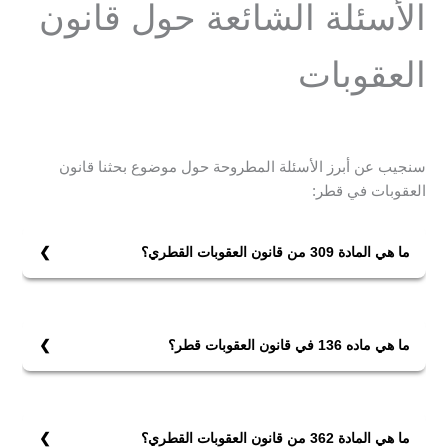
الأسئلة الشائعة حول قانون
العقوبات
سنجيب عن أبرز الأسئلة المطروحة حول موضوع بحثنا قانون
العقوبات في قطر:
ما هي المادة 309 من قانون العقوبات القطري؟
هي المادة التي تعاقب كل من اعتدى متعمدًا على جسم غيره
بأي وسيلة، ولم يبلغ الاعتداء درجة إحداث عاهة الدائمة أو
مرض أو عجز (بالحبس مدة لا تجاوز سنة، وغرامة لا تزيد على
ما هي ماده 136 في قانون العقوبات قطر؟
خمسة آلاف ريال، أو واحدة من العقوبتين).
هي المادة التي تعاقب بالحبس المؤبد، كل من حرض بأَحدِ
الطرق العلنية على قلب نظام الحكم في الدولة، أو على
الترويج لذلك. أو دعا بأَحدِ الطرق العلنية إلى اعتناق مذهب
ما هي المادة 362 من قانون العقوبات القطري؟