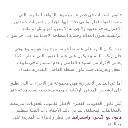
قانون العقوبات في قطر هو مجموعة القواعد القانونية التي
وضعتها دولة قطر، والتي تحدد فيها الجرائم والعقوبات والتدابير
الاحترازية. فلا عقوبة ولا جريمة إلا بنص، فهو يمثل الدعامة
الرئيسية لصون العدالة وحماية المصلحة الاجتماعية على حدٍ سواء.
حيث يكون الفرد على علم بما هو مسموح وما هو ممنوع، وفي
حال ارتكب الممنوع يكون على علم بالعقوبة التي تنتظره. كما
يحمي الأفراد من استبداد القاضي وعدم المساواة في تكييف
الفعل وتجريمه، حيث تكون سلطة القاضي التقديرية مقيدة.
أما عن التدابير الاحترازية فهي مجموعة من الإجراءات التي تطبق
على الشخص المحتمل ارتكابه لجريمة مستقبلية بقصد ردعه عنها.
يُبيّن قانون العقوبات القطري الإطار القانوني للعقوبات المرتبطة
بالمخالفات المختلفة، بما في ذلك الأحكام ذات الصلة بتنظيم
قانون بيع الكحول واستيرادها
في قطر والجزاءات المترتبة على
مخالفته.