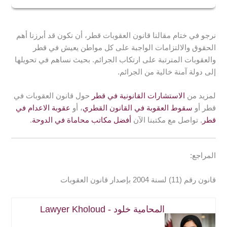
يهدف إلى هدم القيم الأساسية في الدولة، أو تغيير النظام
هي المادة التي تعاقب كل من اغتصب أو استعمل أو أضاع
الاجتماعي، أو الاقتصادي القائم في البلاد باستعمال القوة، أو
سنداتٍ أو أي مالٍ، كان قد سُلِّمَ إليه بناءً على عقد وديعة أو
بطريق غير مشروع.
نرجو في ختام مقالنا قانون العقوبات قطر، أن نكون قد أبرزنا أهم
إيجار أو إعارة استعمال أو رهن أو وكالة. بهدف إلحاق الضرر
الحقوق والالتزامات الواجبة على كل مواطن يعيش في قطر
بأصحاب الحق فيه أو بواضعي اليد عليه.
والعقوبات المترتبة على ارتكاب الجرائم. بحيث نساهم في تحويلها
إلى دولة آمنة خالية من الجرائم.
لمزيد من
الاستشارات القانونية في قطر
حول قانون العقوبات في
قطر أو
سقوط العقوبة في القانون القطري
، أو
عقوبة الاعدام في
قطر
. تواصل مع مكتبنا الآن
أفضل مكاتب محاماة في الدوحة
.
المراجع:
قانون رقم (11) لسنة 2004 بإصدار قانون العقوبات
المحامية خلود - Lawyer Kholoud