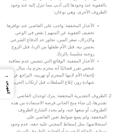
بالعقوبة عند وجودها إلى أدنى مما تنزل إليه عند وجود
الظروف الأخرى، وهي نوعان:
الأعذار المخففة: واجب على القاضي عند توافرها
تخفيف العقوبة عن المتهم ( نقص في الوعي
والإدراك، صغر السن، تجاوز حد الدفاع الشرعي
بحسن نية، قتل الأم طفلها من الزنا، قتل الزوج
زوجته متلبسةً بالزنا).
الأعذار المعفية: الوقائع التي تتضمن عدم معاقبة
شخص تقرر قضائيًا أنه مجرم بجرم ما، مثال
→
(إخفاء الأم لابنها المجرم أو تهريبه، التراجع عن
شهادة زور، إبلاغ السلطات قبل ارتكاب الجريمة).
الفهرس
الظروف التقديرية المخففة: يترك لوجدان القاضي
تقديرها، إن شاء منح الجاني فرصة الاستفادة من هذه
الظروف، أو منعها عنه، ولم يحدد الشارع الظروف
المخففة. ولم يضع ضوابط تعين القاضي على
استخلاصها، مثل إسقاط المجني عليه حقه، عدم وجود
سوابق، الحالة النفسية أو العقلية، الظروف السيئة