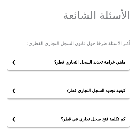
الأسئلة الشائعة
أكثر الأسئلة طرحًا حول قانون السجل التجاري القطري:
ماهي غرامة تجديد السجل التجاري قطر؟
غرامة تجديد السجل التجاري هي (500) ريال قطري، وفقًا
لجدول رسوم الخدمات التي تؤديها وزارة الاقتصاد والتجارة.
كيفية تجديد السجل التجاري قطر؟
من خلال النافذة الواحدة أو الموقع الإلكتروني للوزارة
شريطة أن تكون مدة سريان الرخصة التجارية مطابقة تماماً
لمدة سريان السجل التجاري. وأعلنت وزارة التجارة
كم تكلفة فتح سجل تجاري في قطر؟
والصناعة عن إمكانية التجديد لمدة سنة وبحد أقصى لمدة
تكلفة فتح سجل تجاري في قطر تختلف حسب نوع النشاط
خمس سنوات.