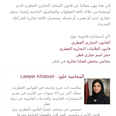
التجاري وحجم الشركة.
إلى هنا ننهي مقالنا عن قانون السجل التجاري القطري الذي
بشكل عام، تتراوح تكلفة فتح السجل التجاري بين 1000 إلى
أوضحنا من خلاله كافة الخطوات والتفاصيل الخاصة بإنشاء سجل
3000 ريال قطري تقريبًا. تتضمن هذه التكلفة رسوم التسجيل
عقاري جديد أو تغييره أو تعديله. وتسجيل علامة تجارية لشركتك
الأولي، إضافة إلى رسوم أخرى قد تشمل خدمات إضافية مثل
الجديدة.
حجز الاسم التجاري وتجهيز المستندات.
لأي استشارة قانونية حول
القانون التجاري القطري
.
قانون العلامات التجارية القطري
.
حجز اسم تجاري قطر
.
محامي مختص قضايا تجارية
في قطر.
المحامية خلود - Lawyer Kholoud
محامية ذات خبرة واسعة في القوانين القطرية،
تمتلك أكثر من 10 سنوات من الخبرة في تقديم
الاستشارات القانونية والخدمات القانونية في دولة
قطر.
تتخصص في مختلف قضايا القانون القطري مثل
قانون الأسرة وتأسيس الشركات والقضايا الجنائية وغيرها.