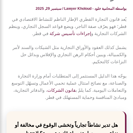
بواسطة
المحامية خلود - Lawyer Kholoud
/
سبتمبر 29, 2025
يُعد قانون التجارة القطري الإطار الناظم للنشاط الاقتصادي في
قطر؛ فهو يعرّف صفة التاجر، ويضع قواعد السجل التجاري، وينظم
الشركات التجارية و
إجراءات تأسيس شركة
في قطر.
يشمل كذلك العقود والأوراق التجارية مثل الشيكات والسند لأمر
والكمبيالة، ويبين أحكام الرهن التجاري والإفلاس وبدائل حل
النزاعات كالتحكيم.
يوجّه هذا الدليل المستثمر إلى المتطلبات أمام وزارة التجارة
والصناعة، مع نصائح امتثال عملية تحمي الأعمال وتسهّل التوسع
والتعاملات اليومية. كما يلمّ ب
قانون الشركات
، والدفاتر التجارية،
ومبادئ المنافسة وحماية المستهلك في قطر.
هل تدير نشاطاً تجارياً وتخشى الوقوع في مخالفة أو