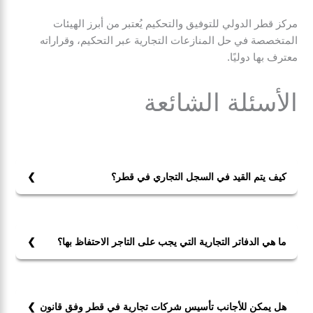
مركز قطر الدولي للتوفيق والتحكيم يُعتبر من أبرز الهيئات
المتخصصة في حل المنازعات التجارية عبر التحكيم، وقراراته
معترف بها دوليًا.
الأسئلة الشائعة
كيف يتم القيد في السجل التجاري في قطر؟
يتم القيد في السجل التجاري في قط عبر وزارة التجارة
والصناعة إلكترونيًا أو بالحضور، بعد تقديم عقد التأسيس
والوثائق المطلوبة وسداد الرسوم.
ما هي الدفاتر التجارية التي يجب على التاجر الاحتفاظ بها؟
الدفاتر التجارية التي يجب على التاجر الاحتفاظ بها هي دفتر
اليومية ودفتر الجرد وأي دفاتر يفرضها النشاط، مع حفظها
لمدة لا تقل عن عشر سنوات.
هل يمكن للأجانب تأسيس شركات تجارية في قطر وفق قانون