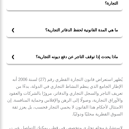
التجارة؟
نعم، يمكن للأجانب تأسيس شركات تجارية في قطر وفق
قانون التجارة لكن وفق شروط يحددها قانون الشركات
التجارية رقم 11 لسنة 2015 ولوائح وزارة التجارة والصناعة.
ما هي المدة القانونية لحفظ الدفاتر التجارية؟
المدة القانونية لحفظ الدفاتر التجارية كما حددها القانون لا
تقل عن عشر سنوات من تاريخ آخر قيد.
ماذا يحدث إذا توقف التاجر عن دفع ديونه التجارية؟
إذا توقف التاجر عن دفع ديونه التجارية يُعتبر في حالة إفلاس،
ولا يعلن الإفلاس إلا بحكم قضائي وفق أحكام قانون التجارة.
يُظهر استعراض قانون التجارة القطري رقم (27) لسنة 2006 أنه
الإطار الجامع الذي ينظم النشاط التجاري في الدولة، بدءًا من
تعريف التاجر والسجل التجاري والدفاتر، مرورًا بالشركات والعقود
والأوراق التجارية، وصولًا إلى الرهن والإفلاس وحماية المنافسة. إن
الامتثال لأحكام هذا القانون لا يحمي التجار فحسب، بل يعزز ثقة
السوق القطرية محليًا ودوليًا.
لاستشارة محامٍ تجاري متخصص في قطر، يمكنك التواصل عبر زر