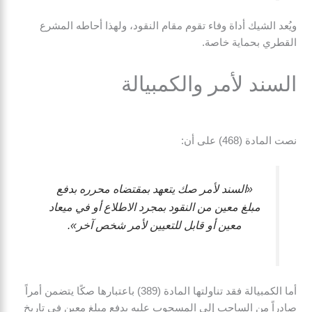
ويُعد الشيك أداة وفاء تقوم مقام النقود، ولهذا أحاطه المشرع
القطري بحماية خاصة.
السند لأمر والكمبيالة
نصت المادة (468) على أن:
«السند لأمر صك يتعهد بمقتضاه محرره بدفع
مبلغ معين من النقود بمجرد الاطلاع أو في ميعاد
معين أو قابل للتعيين لأمر شخص آخر».
أما الكمبيالة فقد تناولتها المادة (389) باعتبارها صكًا يتضمن أمراً
صادراً من الساحب إلى المسحوب عليه بدفع مبلغ معين في تاريخ