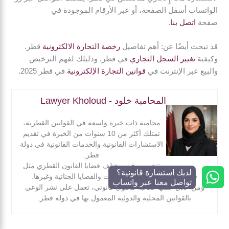
الواتساب أسفل الصفحة، أو عبر الأرقام الموجودة في
صفحة
اتصل بنا
.
قد تبحث أيضًا عن: أهم تفاصيل
رخصة التجارة الالكترونية
قطر.
وكيفية
تغيير السجل التجاري
في قطر. ودليلك لفهم الترخيص
والبيع عبر الإنترنت في
قوانين التجارة الإلكترونية
في قطر 2025.
المحامية خلود - Lawyer Kholoud
محامية ذات خبرة واسعة في القوانين القطرية،
تمتلك أكثر من 10 سنوات من الخبرة في تقديم
الاستشارات القانونية والخدمات القانونية في دولة
قطر.
تتخصص في مختلف قضايا القانون القطري مثل
لديك استشارة قانونية؟
قانون الأسرة وتأسيس الشركات والقضايا الجنائية وغيرها.
تواصل معنا عبر واتساب
ومن خلال عملها ككاتبة محتوى قانوني، تعمل على نشر الوعي
بالقوانين المحلية والدولية المعمول بها في دولة قطر.