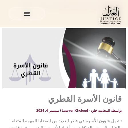
خطي
المدونة القانونية
»
محامي في قطر
»
قانون الأسرة القطري
لى
لمحتوى
الخدمات القانونية
المدونة القانونية
الخدمات القانونية
المدونة القانونية
قانون الأسرة القطري
بواسطة
المحامية خلود - Lawyer Kholoud
/
سبتمبر 4, 2024
تشمل شؤون الأسرة في قطر العديد من القضايا المهمة المتعلقة
بالحياة الأسرية والعلاقات بين أفراد الأسرة، ولابد من وجود قانون