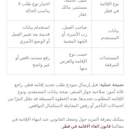
عمل، عائلية،
نوع الإقامة
اختيار نوع طلب لا
مستثمر، مالك
في قطر
يناسب الحالة
عقار
صاحب العمل،
استخدام بيانات
بيانات
رب الأسرة، أو
قديمة بعد تغيير العمل
المستقدم
الجهة المعنية
أو الوضع الأسري
حسب نوع
المستندات
رفع مستند ناقص أو
الإقامة والغرض
المرفقة
غير واضح
منها
نصيحة عملية:
قبل إرسال نموذج طلب تجديد إقامة قطر، راجع
ثلاثة أمور: صلاحية جواز السفر، صحة بيانات المستقدم، ونوع
الإقامة المطلوب تجديدها. هذه الخطوة البسيطة قد تقلل كثيرًا من
احتمالات التأخير أو رفض المعاملة لاستكمال النواقص.
يمكنك معرفة المزيد حول وضعك القانوني عند انتهاء الإقامة في
مقالتنا
قانون الغاء الاقامة في قطر
.