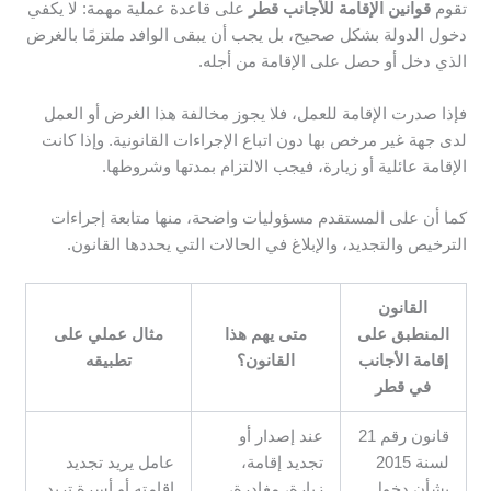
تقوم
قوانين الإقامة للأجانب قطر
على قاعدة عملية مهمة: لا يكفي
دخول الدولة بشكل صحيح، بل يجب أن يبقى الوافد ملتزمًا بالغرض
الذي دخل أو حصل على الإقامة من أجله.
فإذا صدرت الإقامة للعمل، فلا يجوز مخالفة هذا الغرض أو العمل
لدى جهة غير مرخص بها دون اتباع الإجراءات القانونية. وإذا كانت
الإقامة عائلية أو زيارة، فيجب الالتزام بمدتها وشروطها.
كما أن على المستقدم مسؤوليات واضحة، منها متابعة إجراءات
الترخيص والتجديد، والإبلاغ في الحالات التي يحددها القانون.
القانون
المنطبق على
متى يهم هذا
مثال عملي على
إقامة الأجانب
القانون؟
تطبيقه
في قطر
قانون رقم 21
عند إصدار أو
لسنة 2015
تجديد إقامة،
عامل يريد تجديد
بشأن دخول
زيارة، مغادرة،
إقامته أو أسرة تريد