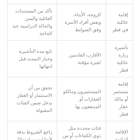
تأكد من المستندات
إقامة
الزوجة، الأبناء،
العائلية والسن
عائلية
وبعض أفراد الأسرة
والحالة الدراسية عند
في قطر
وفق الضوابط
الحاجة
تأشيرة
تابع مدة التأشيرة
زيارة
الأقارب القادمين
وخيار التمديد قبل
عائلية
لفترة مؤقتة
انتهائها
قطر
إقامة
تحقق من أن
مستثمر
المستثمرون ومالكو
الاستثمار أو العقار
أو مالك
العقارات أو
يدخل ضمن الفئات
عقار
المنتفعون بها
المقبولة
قطر
فئات محددة مثل
الإقامة
راجع الشروط بدقة
ذوي الكفاءات أو من
الدائمة
لأنها ليست امتدادًا