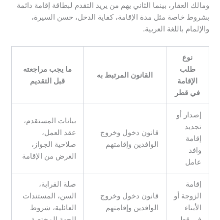
ومالك العقار، بينما الثاني يهم من يريد التقدم لبطاقة إقامة دائمة
بشروط خاصة مثل مدة الإقامة، كفاية الدخل، حسن السيرة،
والإلمام باللغة العربية.
نوع
طلب
ما يجب مراجعته
القانون المرتبط به
الإقامة
قبل التقديم
في قطر
إصدار أو
بيانات المستقدم،
تجديد
قانون دخول وخروج
عقد العمل،
إقامة
الوافدين وإقامتهم
صلاحية الجواز،
وافد
الغرض من الإقامة
عامل
إقامة
صلة القرابة،
الزوجة أو
قانون دخول وخروج
السن، المستندات
الأبناء
الوافدين وإقامتهم
العائلية، شروط
في قطر
الجهة المختصة