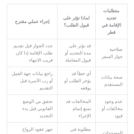
متطلبات
تجديد
لماذا تؤثر على
إجراء عملي مقترح
الإقامة في
قبول الطلب؟
قطر
قد تؤثر على
جدد الجواز قبل تقديم
صلاحية
مدة التجديد أو
طلب الإقامة إذا كان
جواز السفر
قبول المعاملة
قريب الانتهاء
أي خطأ قد
راجع بيانات جهة العمل
صحة بيانات
يؤخر الطلب أو
أو رب الأسرة قبل
المستقدم
يوقفه
التقديم
عدم وجود
المخالفات قد
تحقق من الوضع
مخالفات أو
تمنع إتمام
القانوني قبل بدء
قيود
الإجراء
التجديد
مطلوبة في
جهز عقود الزواج
المستندات