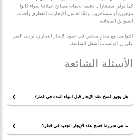
كما نوفّر استشارات دقيقة لحماية مصالح عملائنا سواء كانوا
مؤجرين أو مستأجرين، وفقًا لقانون الإيجارات القطري وأحدث
السوابق القضائية.
للتواصل مع محامٍ مختص في عقود الإيجار التجاري، يُرجى النقر
على زر الواتساب أسفل الشاشة.
الأسئلة الشائعة
هل يجوز فسخ عقد الإيجار قبل انتهاء المدة في قطر؟
نعم، يسمح القانون القطري بفسخ عقد الإيجار قبل انتهاء
المدة في حالات محددة، أبرزها:
1- وجود بند تعاقدي يسمح بالفسخ المبكر.
ما هي شروط فسخ عقد الإيجار الجديد في قطر؟
2- إخلال جسيم من أحد الطرفين (مثل عدم السداد أو منع
تتضمن شروط فسخ عقد الإيجار الجديد:
الانتفاع).