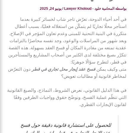
بواسطة
المحامية خلود - Lawyer Kholoud
/
يونيو 24, 2025
في أحد أحياء الدوحة، تعرّض تاجر شاب لخسائر كبيرة بعدما
استأجر محلًا تجاريًا لم يتمكّن من استغلاله فعليًا، بسبب أعطال
متكررة في البنية التحتية للمبنى وعدم تعاون المؤجر في الإصلاح.
وبعد شهور من المراسلات والوعود، وجد نفسه محاصرًا بالتزامات
عقدية تمنعه من مغادرة المكان أو فسخ العقد بسهولة. هذه القصة
تتكرّر بصيغ مختلفة لدى الكثير من أصحاب المشاريع والمستأجرين
في قطر، لتطرح سؤالًا جوهريًا:
متى وكيف يمكن
فسخ عقد إيجار محل تجاري في قطر
دون التعرّض
لمخاطر قانونية أو مطالبات تعويض؟
في هذا الدليل القانوني، نعرض الشروط، النماذج، والصيغ القانونية
التي تنظّم عملية الفسخ، ونوضّح حقوق وواجبات الطرفين وفقًا
لقانون الإيجارات القطري.
للحصول على استشارة قانونية دقيقة حول فسخ
عقد الإيجار التجاري في قطر، انقر زر الواتساب