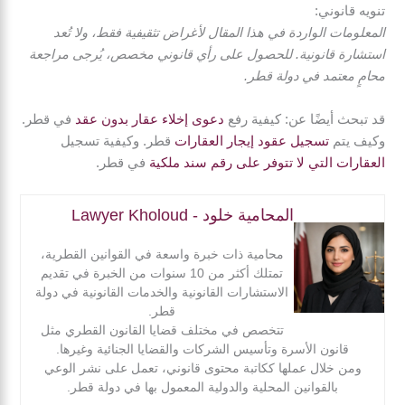
تنويه قانوني:
المعلومات الواردة في هذا المقال لأغراض تثقيفية فقط، ولا تُعد
استشارة قانونية. للحصول على رأي قانوني مخصص، يُرجى مراجعة
محامٍ معتمد في دولة قطر.
قد تبحث أيضًا عن: كيفية رفع
دعوى إخلاء عقار بدون عقد
في قطر.
وكيف يتم
تسجيل عقود إيجار العقارات
قطر. وكيفية تسجيل
العقارات التي لا تتوفر على رقم سند ملكية
في قطر.
المحامية خلود - Lawyer Kholoud
محامية ذات خبرة واسعة في القوانين القطرية،
تمتلك أكثر من 10 سنوات من الخبرة في تقديم
الاستشارات القانونية والخدمات القانونية في دولة
قطر.
تتخصص في مختلف قضايا القانون القطري مثل
قانون الأسرة وتأسيس الشركات والقضايا الجنائية وغيرها.
ومن خلال عملها ككاتبة محتوى قانوني، تعمل على نشر الوعي
بالقوانين المحلية والدولية المعمول بها في دولة قطر.