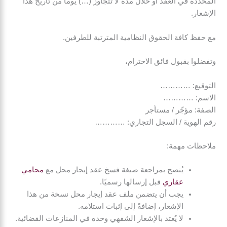
المحددة في العقد أو خلال مدة لا تتجاوز (…) يومًا من تاريخ هذا
الإشعار.
مع حفظ كافة الحقوق النظامية المترتبة للطرفين.
وتفضلوا بقبول فائق الاحترام،
التوقيع: …………
الاسم: …………
الصفة: مؤجّر / مستأجر
رقم الهوية / السجل التجاري: …………
ملاحظات مهمة:
يُنصح بمراجعة صيغة فسخ عقد إيجار محل مع
محامي
عقاري
قبل إرسالها رسميًا.
يجب أن يتضمن ملف عقد إيجار محل نسخة من هذا
الإشعار، إضافةً إلى إثبات استلامه.
لا يُعتد بالإشعار الشفهي وحده في المنازعات القضائية.