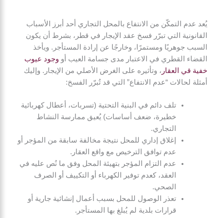
يُعد عدم التمكّن من الانتفاع بالمحل التجاري أحد أبرز الأسباب
القانونية التي تبرّر فسخ عقد الإيجار في قطر، بشرط أن يكون
السبب جوهريًا ومستمرًا، وخارجًا عن إرادة المستأجر. ويأخذ
القضاء القطري في الاعتبار مدى جسامة العيب أو
وجود عيوب
خفية قي العقار
، وتأثيره على الغرض الأصلي من الإيجار. وإليك
أمثلة لحالات “عدم الانتفاع” التي قد تُبرّر الفسخ:
تلف دائم في البنية التحتية (تسربات، أعطال كهربائية
خطيرة، ضعف أساسات) يُعيق ممارسة النشاط
التجاري.
إغلاق إداري للمحل نتيجة مخالفة سابقة من المؤجر أو
عدم توافق الترخيص مع واقع العقار.
عدم التزام المؤجر بتهيئة المحل وفق ما نُص عليه في
العقد، كعدم توفير الكهرباء أو التكييف أو الصرف
الصحي.
تعذر الوصول للمحل بسبب أعمال إنشائية جارية أو
قرارات بلدية لم يُبلغ بها المستأجر.