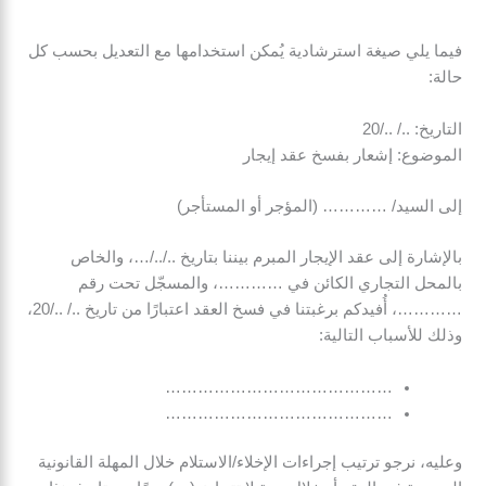
فيما يلي صيغة استرشادية يُمكن استخدامها مع التعديل بحسب كل
حالة:
التاريخ: ../ ../20
الموضوع: إشعار بفسخ عقد إيجار
إلى السيد/ ………… (المؤجر أو المستأجر)
بالإشارة إلى عقد الإيجار المبرم بيننا بتاريخ ../../…، والخاص
بالمحل التجاري الكائن في …………، والمسجّل تحت رقم
…………، أُفيدكم برغبتنا في فسخ العقد اعتبارًا من تاريخ ../ ../20،
وذلك للأسباب التالية:
……………………………………
……………………………………
وعليه، نرجو ترتيب إجراءات الإخلاء/الاستلام خلال المهلة القانونية