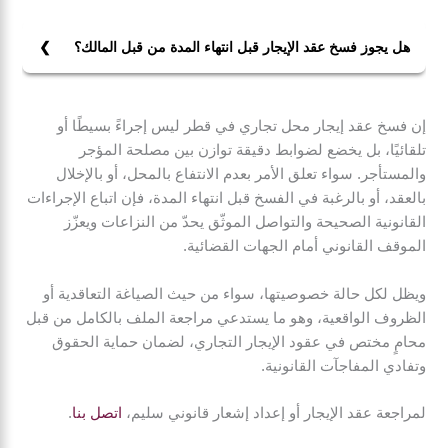
1- إشعار الطرف الآخر بالفسخ خلال المدة المحددة في
3- ظروف قاهرة أو استثنائية تجعل التنفيذ مرهقًا أو مستحيلًا.
العقد.
هل يجوز فسخ عقد الإيجار قبل انتهاء المدة من قبل المالك؟
2- وجود سبب مشروع للفسخ (إخلال، ضرر، عدم الانتفاع...).
يجوز للمالك فسخ عقد الإيجار قبل انتهاء المدة إذا أخل
3- اتباع الإجراءات القانونية مثل توجيه إخطار رسمي موثّق.
المستأجر بالتزاماته الأساسية، مثل التأخير في دفع الإيجار، أو
إن فسخ عقد إيجار محل تجاري في قطر ليس إجراءً بسيطًا أو
تغيير النشاط المصرح به، أو الإضرار بالعقار. ويجب أن يتم
تلقائيًا، بل يخضع لضوابط دقيقة توازن بين مصلحة المؤجر
الفسخ بإشعار رسمي مع إثبات السبب وفقًا لما ينص عليه
والمستأجر. سواء تعلق الأمر بعدم الانتفاع بالمحل، أو بالإخلال
العقد أو قانون الإيجارات القطري.
بالعقد، أو بالرغبة في الفسخ قبل انتهاء المدة، فإن اتباع الإجراءات
القانونية الصحيحة والتواصل الموثّق يحدّ من النزاعات ويعزّز
الموقف القانوني أمام الجهات القضائية.
ويظل لكل حالة خصوصيتها، سواء من حيث الصياغة التعاقدية أو
الظروف الواقعية، وهو ما يستدعي مراجعة الملف بالكامل من قبل
محامٍ مختص في عقود الإيجار التجاري، لضمان حماية الحقوق
وتفادي المفاجآت القانونية.
لمراجعة عقد الإيجار أو إعداد إشعار قانوني سليم،
اتصل بنا
.