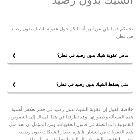
نجيبكم فيما يلي عن أبرز أسئلتكم حول عقوبة الشيك بدون رصيد
في قطر.
ماهي عقوبة شيك بدون رصيد في قطر؟
عقوبة شيك بدون رصيد هي الحبس مدة لا تقل عن ثلاثة
أشهر ولا تزيد على ثلاث سنوات، ودفع غرامة لا تقل عن ثلاثة
آلاف ريال ولا تزيد على عشرة آلاف ريال، أو بإحدى هاتين
متى يسقط الشيك بدون رصيد في قطر؟
العقوبتين.
نص القانون على عدم أحقية المجني عليه برفع الدعوى
الجنائية أو تقديم الشكوى في حالة تأخره عن تقديم تلك
خلاصة القول إن عقوبة الشيك بدون رصيد في قطر تعكس أهمية
الشكوى خلال ثلاثين يومًا من علمه اليقيني بوقوع الجريمة
هذه المسألة وخطورتها. وقد تطرقنا في هذا المقال إلى النصوص
وشخص مرتكبها. وبناءً على ذلك، يمكن للمحامين أن يتمسكوا
القانونية ذات الصلة في قانون العقوبات. ومن المؤمل أن تحد مثل
بسقوط الدعوى الجنائية في قضايا الشيكات في قطر في
هذه العقوبات من انتشار ظاهرة إصدار الشيكات بدون رصيد،
حالة تأخر المجني عليه عن تقديم شكواه خلال المدة المحددة
وتعزز الثقة في التعاملات المالية والتجارية داخل الدولة.