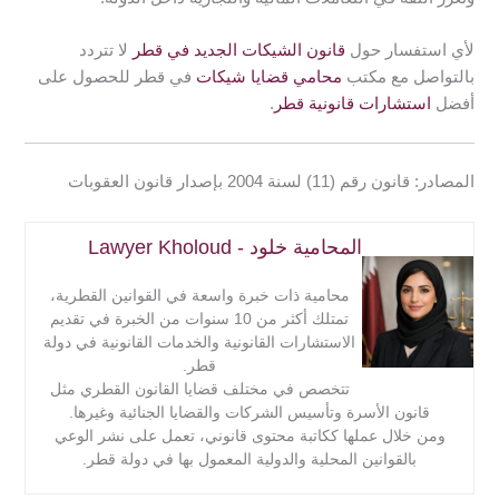
قانونًا، مما يؤدي إلى سقوط العقوبة المقررة لجريمة إصدار
شيك بدون رصيد في قطر.
لأي استفسار حول
قانون الشيكات الجديد في قطر
لا تتردد
بالتواصل مع مكتب
محامي قضايا شيكات
في قطر للحصول على
أفضل
استشارات قانونية قطر
.
المصادر: قانون رقم (11) لسنة 2004 بإصدار قانون العقوبات
المحامية خلود - Lawyer Kholoud
محامية ذات خبرة واسعة في القوانين القطرية،
تمتلك أكثر من 10 سنوات من الخبرة في تقديم
الاستشارات القانونية والخدمات القانونية في دولة
قطر.
تتخصص في مختلف قضايا القانون القطري مثل
قانون الأسرة وتأسيس الشركات والقضايا الجنائية وغيرها.
ومن خلال عملها ككاتبة محتوى قانوني، تعمل على نشر الوعي
بالقوانين المحلية والدولية المعمول بها في دولة قطر.