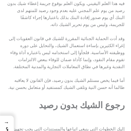
فيه هذا العلم اليقيني. ويكون العلم بوقوع جريمة إعطاء شيك بدون
رصيد من يوم علم المجني عليه بعدم وجود رصيد للمتهم لدى
البنك أي يوم صدور إفادة البنك بذلك باعتبارها إجراء كاشفًا
للجريمة، وليس من يوم تحرير الشيك ذاته.
وقد أدت الحماية الجنائية المقررة للشيك في قانون العقوبات إلى
إغراء الكثيرين بإساءة استعمال الشيك، والتحايل على دوره
ووظيفته الأساسية. فلجأوا إلى استخدامه ليس باعتباره أداة وفاء
تقوم مقام النقود، وإنما كأداة ضمان للوفاء ببعض الالتزامات
النقدية وغيرها في نطاق المعاملات التجارية والمدنية المختلفة.
أما فيما يخص مستلم الشيك بدون رصيد، فإن القانون لا يعاقبه
طالما أنه حسن النية وتلقى الشيك كمستفيد أو متعامل بحسن نية.
رجوع الشيك بدون رصيد
→
إليك الخطوات التي ينبغي اتباعها والمستندات التي يجب تجهيزها