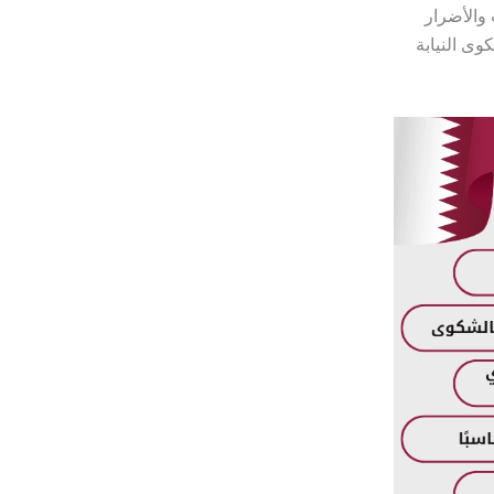
 والأضرار
ى النيابة