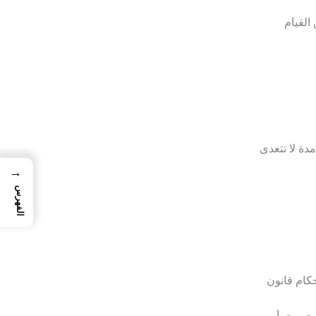
ن القيام
دة لا تتعدى
→
الفهرس
حكام قانون