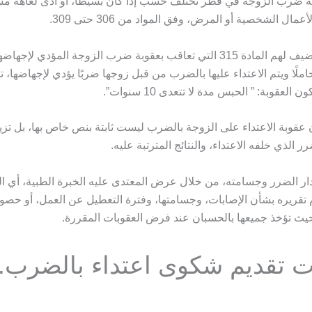
بة ضرب الزوجة في قطر تختلف حسب إذا كان بسيطًا، أو أدى لعاهة مست
مال الشخصية أو المرض، وفق المواد من 306 حتى 309.
كما يمكن أن نضيف لهم المادة 315 التي تعاقب بعقوبة ضرب الزوجة المؤدي لإج
ملًا ويتم الاعتداء عليها بالضرب من قبل زوجها ضربًا يؤدي لإجهاضها، 
 العقوبة: ” الحبس مدة لا تتعدى 10 سنوات”.
 عقوبة الاعتداء على الزوجة بالضرب ليست ثابتة بنص خاص بها، بل تزي
ضرر الذي خلفه الاعتداء، والنتائج المترتبة عليه.
ار الضرر وجسامته، من خلال عرض المعتدى عليه الخبرة الطبية، أي ا
تقريره بشأن الإصابات، وجسامتها، وفترة التعطيل عن العمل، أو حصو
حيث تؤخذ جميعها بالحسبان عند فرض العقوبات المقررة.
ت تقديم شكوى اعتداء بالضرب.