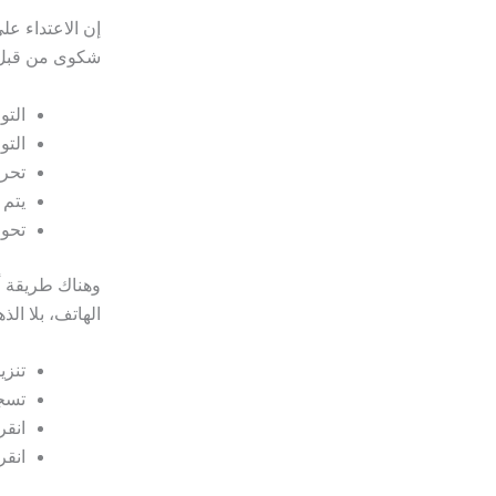
إن الاعتداء ع
شكوى من قبل ا
التو
التو
تحرر
يتم 
تحول
الهاتف، بلا ال
تنزي
تسجي
انقر
انقر