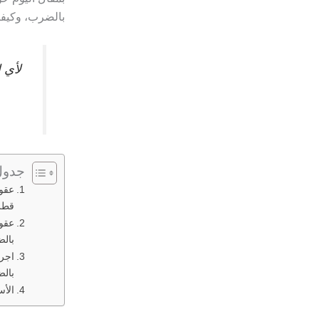
بالضرب، وكيفي
لأي 
جدول
عقوب
قطر
عقوب
بال
اجرا
بال
الأس