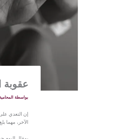
عقوبة ا
بواسطة
المحامية خلود -
إن التعدي على 
الآخر، مهما بل
بمقال اليوم ح