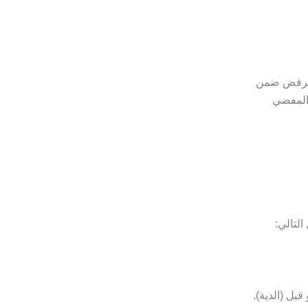
 الرفض ضمن
 العمد المفضي
قبل (الدية).