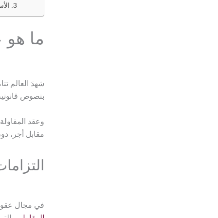
الأس
ما هو 
شهدَ العالم تن
بنصوص قانونية، بند
وعقد المقاولة 
مقابل أجر، دون 
التزاما
في مجال عقود 
المقاول
، والتي