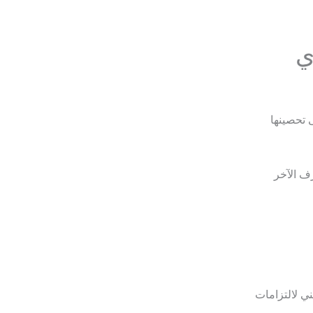
ي
ى تحصينها
رف الآخر
ي لالتزامات