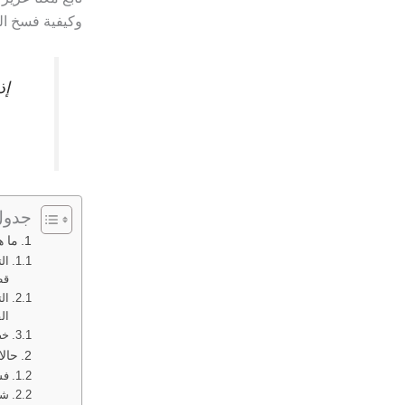
وكيفية فسخ ال
إذ
جدول
ما ه
ال
قط
ال
ال
خص
حالا
فس
شر