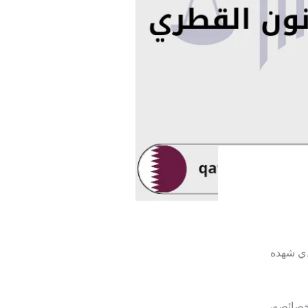
ذي شهده
وخصائصه،