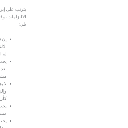
يترتب على إبر
الالتزامات، وف
يلي:
إن ت
الال
له ا
يجب 
بعد 
مشر
لا ي
وإلز
كأن 
يجب 
مسؤو
يجب 