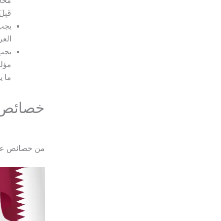
مخال
قَبِ
يجب 
العر
يجب 
مؤلف
ما ي
خصائص ع
من خصائص عقد 