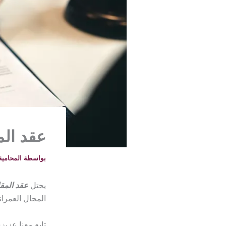
عقد الم
بواسطة
المحامية خلود -
يحتل
عقد المق
المجال العمران
تابع معنا عزي