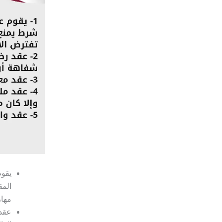
يقوم
المق
مهار
عقد 