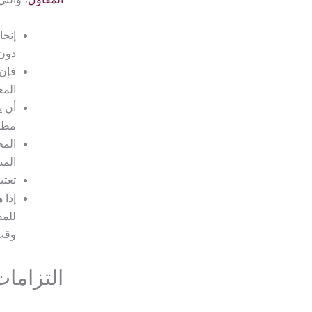
إنجا
دون 
فإن 
المع
أن ي
مطاب
المح
الم
تعتب
إذا 
للمق
وقت 
التزاما