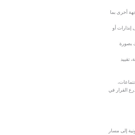
هة أخرى بما
إنذارات أو
ك بصورة
، تقييد
تماعات،
رع القرار في
ونية إلى مسار