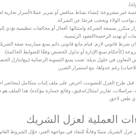
ة).
سة غير مشروعة: إنشاء نشاط منافس أو تمرير عملاء/أسرار تجارية لج
 بواجب الولاء ويحجب فرصًا عن الشركة.
ر متكرر بسمعة الشركة وامتثالها: أفعال أو مخالفات تنظيمية تؤدي إلى 
ات أو تهديد الرخصة/العقود الرئيسية.
ن شرط قانوني لازم: قيام مانع قانوني دائم يمنع ممارسة صفة الشري
عة (كأحكام تمنع الإدارة أو تداول الحصص وفقًا للضوابط الحاكمة).
التعاون في حلول بديلة: تعنت يمنع التسوية الرضائية (بيع/تنازل الحصة
احيات) رغم جدواها، مع استمرار الضرر.
: قبل طرح العزل للتصويت، احرص على ملف إثبات متكامل (محاضر اج
، مراسلات، تقارير امتثال/تدقيق، وقائع خسارة مؤكدة). هذا الملف هو د
 أي طعن لاحق.
ءات العملية لعزل الشريك
عزل الشريك متينًا وقابلًا للنفاذ في مواجهة الغير، حوِّل الشروط القان