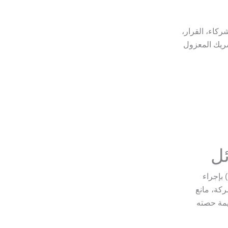
ركاء، القرار،
شريك المعزول
ئل
 بإجراء
كة، مانع
يمة حصته