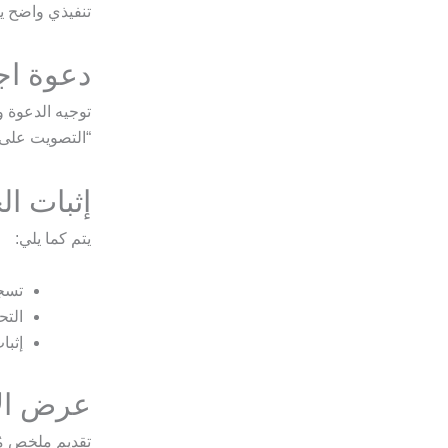
تنفيذي واضح ي
دعوة اج
توجيه الدعوة 
“التصويت على 
إثبات ا
يتم كما يلي:
تسج
التح
إثبا
عرض الأ
تقديم ملخص مُس