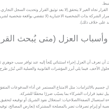
بط.
 القرار تجاه الغير لا يتحقق إلا بعد توثيق القرار وتحديث السجل التجاري.
رار الشركة بذات الشخصية الاعتبارية (لا تنقضي بواقعة شخصية لشريك 
د على خلاف ذلك).
وأسباب العزل (متى يُبحث القرا
ك أن تعرف أن العزل إجراء استثنائي يُلجأ إليه عند توافر سبب جوهري ثا
حلول الأخف. فيما يلي أبرز المؤشرات القانونية والعملية التي تُبرّر طرح
ل جسيم بالالتزامات: مثل الامتناع المستمر عن أداء المدفوعات المتفق 
ل تنفيذ قرارات الشركاء بما يسبّب ضررًا محققًا للشركة.
ة استعمال الصفة/الصلاحيات: استغلال نفوذ الشريك أو توقيعه لتحقيق 
ة أو إبرام تصرفات تضر بالمصلحة المشتركة (تعارض المصالح، توقيع