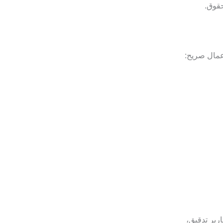
حقوق.
عمال صريح:
رير تدقيق،