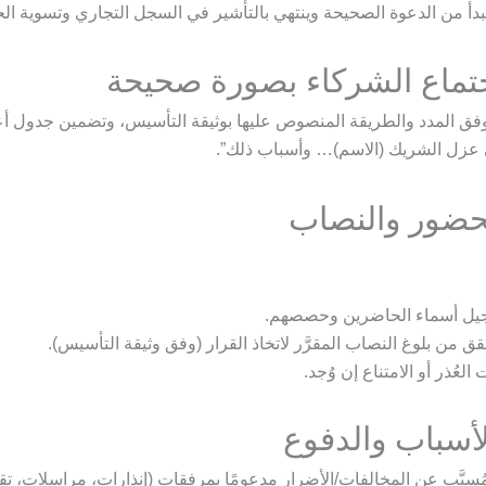
بدأ من الدعوة الصحيحة وينتهي بالتأشير في السجل التجاري وتسوية ال
تماع الشركاء بصورة صحيحة
وفق المدد والطريقة المنصوص عليها بوثيقة التأسيس، وتضمين جدول أ
عزل الشريك (الاسم)… وأسباب ذلك”.
لحضور والنصاب
يل أسماء الحاضرين وحصصهم.
قق من بلوغ النصاب المقرَّر لاتخاذ القرار (وفق وثيقة التأسيس).
ت العُذر أو الامتناع إن وُجد.
سباب والدفوع
بَّب عن المخالفات/الأضرار مدعومًا بمرفقات (إنذارات، مراسلات، تقا