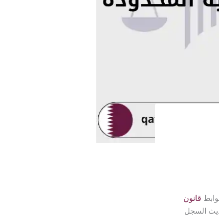
وابط
قانون
ديث السجل