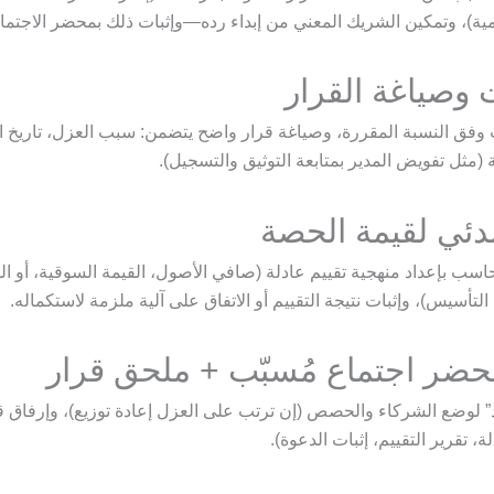
ية)، وتمكين الشريك المعني من إبداء رده—وإثبات ذلك بمحضر الاجتماع
 وصياغة القرار
 وفق النسبة المقررة، وصياغة قرار واضح يتضمن: سبب العزل، تاريخ ال
(مثل تفويض المدير بمتابعة التوثيق والتسجيل).
بدئي لقيمة الحصة
سب بإعداد منهجية تقييم عادلة (صافي الأصول، القيمة السوقية، أو ال
التأسيس)، وإثبات نتيجة التقييم أو الاتفاق على آلية ملزمة لاستكماله.
حضر اجتماع مُسبّب + ملحق قرار
” لوضع الشركاء والحصص (إن ترتب على العزل إعادة توزيع)، وإرفاق ق
ة، تقرير التقييم، إثبات الدعوة).