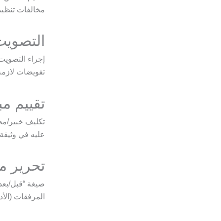
مخالفات تنظيم
التصويت
إجراء التصويت
تفويضات لازمة 
تقييم م
تكليف خبير/محا
عليه في وثيقة 
تحرير م
صيغة “قبل/بعد
المرفقات (الأدل