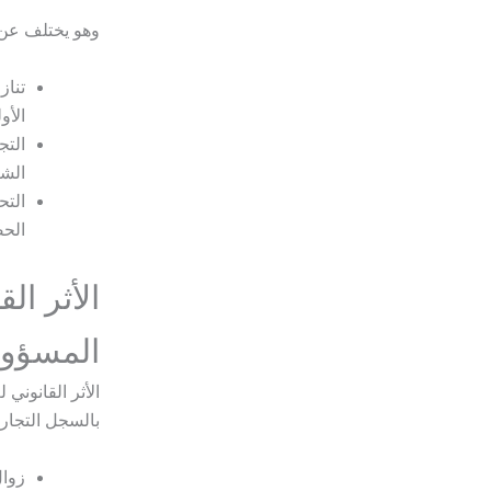
وهو يختلف عن ا
تناز
الأو
التج
الشر
التح
الحص
الأثر ا
المسؤول
الأثر القانوني
بالسجل التجار
زوال