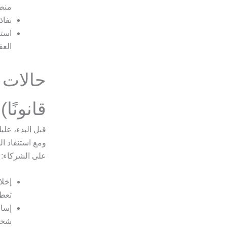
منض
نفاذ
استم
العق
حالات 
قانونًا)
قبل البدء، علي
ومع استنفاد ال
على الشركاء:
إخلا
تعطي
إساء
شخصي