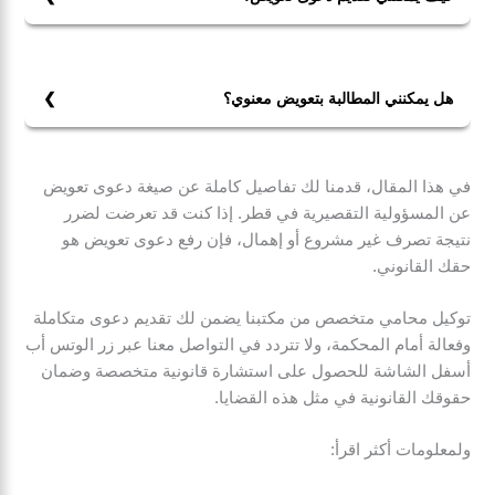
العنف أو الأضرار المترتبة على تصرفات غير قانونية.
لتقديم دعوى تعويض، يجب عليك جمع الأدلة التي تثبت وقوع
الضرر، تحديد الأشخاص المسؤولين، ورفع الدعوى أمام
المحكمة المختصة.
هل يمكنني المطالبة بتعويض معنوي؟
نعم، يمكن المطالبة بتعويض معنوي في حالات الأضرار
النفسية أو المعنوية، مثل القلق أو التوتر الناتج عن الحادث أو
في هذا المقال، قدمنا لك تفاصيل كاملة عن صيغة دعوى تعويض
الفعل غير المشروع.
عن المسؤولية التقصيرية في قطر. إذا كنت قد تعرضت لضرر
نتيجة تصرف غير مشروع أو إهمال، فإن رفع دعوى تعويض هو
حقك القانوني.
توكيل محامي متخصص من مكتبنا يضمن لك تقديم دعوى متكاملة
وفعالة أمام المحكمة، ولا تتردد في التواصل معنا عبر زر الوتس أب
أسفل الشاشة للحصول على استشارة قانونية متخصصة وضمان
حقوقك القانونية في مثل هذه القضايا.
ولمعلومات أكثر اقرأ: