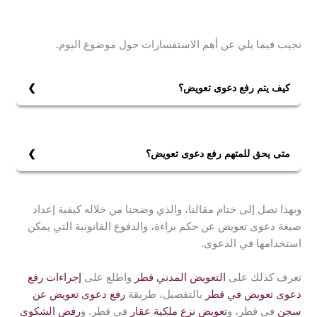
نجيب فيما يلي عن أهم الاستفسارات حول موضوع اليوم.
كيف يتم رفع دعوى تعويض؟
يتم رفع دعوى تعويض بإعداد صحيفة الدعوى وتضمينها
البيانات اللازمة، ومن ثم التقدم بها لقيدها في المحكمة
المختصة وتحديد موعد لنظرها.
متى يحق للمتهم رفع دعوى تعويض؟
يحق للمتهم رفع دعوى تعويض بعد صدور الحكم ببراءته من
التهمة الموجهة له، واكتساب هذا الحكم الصفة النهائية بحيث
وبهذا نصل إلى ختام مقالنا، والذي وضحنا من خلاله كيفية إعداد
لا يمكن الاعتراض عليه ونقضه.
صيغة دعوى تعويض عن حكم براءة، والدفوع القانونية التي يمكن
استخدامها في الدعوى.
تعرف كذلك على
التعويض المدني قطر
واطلع على
إجراءات رفع
دعوى تعويض في قطر
بالتفصيل، طريقة
رفع دعوى تعويض عن
سجن
في قطر، و
تعويض نزع ملكية عقار
في قطر. و
رفض الشكوى