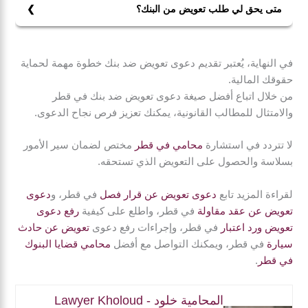
تحويلات أموال خاطئة.
متى يحق لي طلب تعويض من البنك؟
كما يمكن أن يكون هناك أسباب أخرى مثل النصب، أو
يحق لك طلب تعويض من البنك عندما تتعرض لأضرار ناتجة
الاستبعاد غير المبرر من الحصول على خدمات، أو انتهاك
عن إخلال البنك بالتزاماته التعاقدية، أو بسبب خطأ مهني أثر
الخصوصية، مما يؤدي إلى أضرار مالية أو معنوية.
في النهاية، يُعتبر تقديم دعوى تعويض ضد بنك خطوة مهمة لحماية
سلبًا على وضعك المالي.
حقوقك المالية.
من خلال اتباع أفضل صيغة دعوى تعويض ضد بنك في قطر
والامتثال للمطالب القانونية، يمكنك تعزيز فرص نجاح الدعوى.
لا تتردد في استشارة
محامي في قطر
مختص لضمان سير الأمور
بسلاسة والحصول على التعويض الذي تستحقه.
لقراءة المزيد تابع
دعوى تعويض عن قرار فصل
في قطر، و
دعوى
تعويض عن عقد مقاولة
في قطر، واطلع على كيفية
رفع دعوى
تعويض ورد اعتبار
في قطر، وإجراءات رفع دعوى
تعويض عن حادث
سيارة
في قطر، ويمكنك التواصل مع أفضل
محامي قضايا البنوك
في قطر
.
المحامية خلود - Lawyer Kholoud