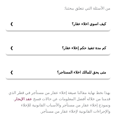
من الأسئلة التي تتعلق ببحثنا:
كيف اسوي اخلاء عقار؟
يمكن اخلاء عقار من خلال:
1- إرسال إخطار كتابي للمستأجر.
2- إجراء تسوية مالية بين الطرفين.
كم مدة تنفيذ حكم إخلاء عقار؟
3- ومن ثم يتم تسليم العين المؤجرة للمالك.
مدة تنفيذ حكم إخلاء عقار لا تقل عن ستة أشهر بعد حصول
4- بعد إنهاء عملية التسوية المالية، والحصول على إيصال
المؤجر على التراخيص اللازمة.
بذلك.
متى يحق للمالك اخلاء المستاجر؟
يحق للمالك اخلاء المستاجر بحال:
1- توقف المستأجر عن دفع الأجرة، دون وجود عذر لذلك.
بهذا نخط نهاية مقالنا صيغة إخلاء عقار من مستأجر في قطر الذي
2- أو قيام المستأجر بتأجير العقار من الباطن دون موافقة
قدمنا من خلاله أفضل المعلومات عن حالات فسخ
عقد الإيجار
.
المؤجر.
ونموذج إخلاء عقار من مستأجر والأسباب القانونية للإخلاء
3- أو بحال استخدام المستأجر للعقار لأغراض مخالفة لما تم
والإجراءات القانونية لإخلاء عقار من مستأجر.
الاتفاق عليه بعقد الإيجار.