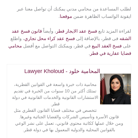
لطلب المساعدة من محامي مدني يمكنك أن تواصل معنا عبر
ايقونة الواتساب الظاهرة ضمن
موقعنا
.
لقراءة المزيد تابع
فسخ عقد الايجار قطر
، وأيضاً
قانون فسخ عقد
الشقه
فى قطر، بالإضافة إلى
فسخ عقد كراء محل تجاري
، واطلع
على
فسخ العقد البيع
في قطر، ويمكنك التواصل مع أفضل
محامي
قضايا عقارية في قطر
.
المحامية خلود - Lawyer Kholoud
محامية ذات خبرة واسعة في القوانين القطرية،
تمتلك أكثر من 10 سنوات من الخبرة في تقديم
الاستشارات القانونية والخدمات القانونية في دولة
قطر.
تتخصص في مختلف قضايا القانون القطري مثل
قانون الأسرة وتأسيس الشركات والقضايا الجنائية وغيرها.
ومن خلال عملها ككاتبة محتوى قانوني، تعمل على نشر الوعي
بالقوانين المحلية والدولية المعمول بها في دولة قطر.