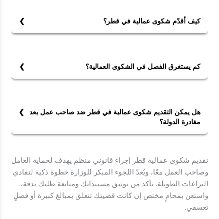
كيف أقدّم شكوى عمالية في قطر؟
يمكنك التقديم إلكترونيًا عبر منصة وزارة العمل أو من خلال
مراكز الخدمة، مع إرفاق عقد العمل والمستندات الداعمة.
كم يستغرق الفصل في الشكوى العمالية؟
يستغرق الفصل في الشكوى العمالية عادةً من 3 إلى 6
أسابيع، بحسب استكمال المستندات وحضور الجلسات.
هل يمكن التقديم شكوى عمالية في قطر ضد صاحب عمل بعد
مغادرة الدولة؟
نعم، يمكن التقديم شكوى عمالية في قطر ضد صاحب عمل
بعد مغادرة الدولة بشرط وجود توكيل قانوني أو وكيل محامٍ
تقديم شكوى عمالية قطر إجراء قانوني منظم يهدف لحماية العامل
يتابع القضية داخل قطر.
وصاحب العمل معًا، ويُعدّ اللجوء المبكر للوزارة خطوة ذكية لتفادي
النزاعات الطويلة. تأكد من توثيق مستنداتك ومتابعة طلبك بدقة،
واستعن بمحامٍ مختص إن كانت قضيتك تتعلق بمبالغ كبيرة أو فصلٍ
تعسفي.