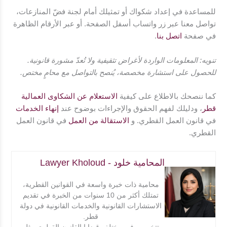
للمساعدة في إعداد شكواك أو تمثيلك أمام لجنة فضّ المنازعات،
تواصل معنا عبر زر واتساب أسفل الصفحة. أو عبر الأرقام الظاهرة
في صفحة
اتصل بنا
.
تنويه: المعلومات الواردة لأغراض تثقيفية ولا تُعدّ مشورة قانونية.
للحصول على استشارة مخصصة، يُنصح بالتواصل مع محامٍ مختص.
كما ننصحك بالاطلاع على كيفية
الاستعلام عن الشكاوى العمالية
قطر
، ودليلك لفهم الحقوق والإجراءات بوضوح عند
إنهاء الخدمات
في قانون العمل القطري. و
الاستقالة من العمل
في قانون العمل
القطري.
المحامية خلود - Lawyer Kholoud
محامية ذات خبرة واسعة في القوانين القطرية،
تمتلك أكثر من 10 سنوات من الخبرة في تقديم
الاستشارات القانونية والخدمات القانونية في دولة
قطر.
تتخصص في مختلف قضايا القانون القطري مثل