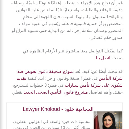
غير أن نجاح هذه الإجراءات يتطلب إعدادًا قانونيًا سليمًا، وصياغة
دقيقة للوقائع والطلبات، واستيعابًا تامًا لما تنص عليه القوانين
واللوائح المعمول بها. ولهذا السبب، فإن اللجوء إلى محامٍ
متخصص يوفّر حماية قانونية فاعلة، ويُسهم في تقوية موقف
المتضرر وضمان سلامة إجراءاته من البداية حتى تسوية النزاع أو
صدور حكم قضائي.
كما يمكنك التواصل معنا مباشرة عبر الأرقام الظاهرة في
صفحة
اتصل بنا
.
قد تبحث أيضًا عن: كيف تُعد
نموذج صحيفة دعوى تعويض ضد
شركة التأمين
في قطر؟ صيغة وقانون وإجراءات. كيفية
تقديم
شكوى على شركة تأمين سيارات
في قطر: 3 خطوات لتسترجع
حقك. وأهم تفاصيل
مشروع قانون التأمين الصحى الجديد
بقطر.
المحامية خلود - Lawyer Kholoud
محامية ذات خبرة واسعة في القوانين القطرية،
تمتلك أكثر من 10 سنوات من الخبرة في تقديم