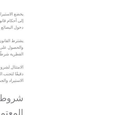
يخضع الاستيرا
إلى أحكام قان
دخول البضائع و
يشترط القانون
والحصول على ا
القطرية شرطًا 
الامتثال لشروط
دقيقًا لتجنب ا
الاستيراد وال
شروط ا
المعتم