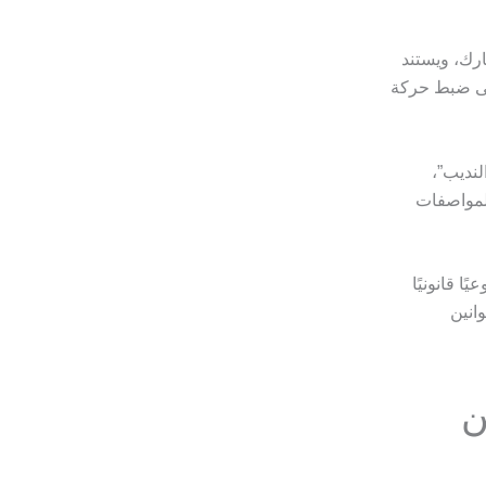
ارك، ويستند
إلى ضبط حركة
لنديب”،
المواصفات
ا قانونيًا
انين
ن