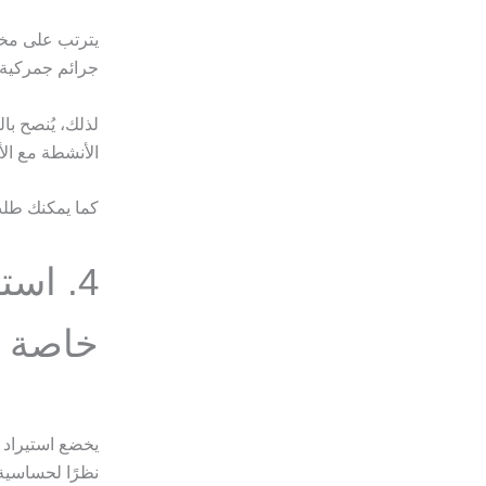
يترتب على مخال
جرائم جمركية 
لذلك، يُنصح با
الأنشطة مع الأ
كما يمكنك ط
4. اس
خاصة و
يخضع استيراد 
نظرًا لحساسية