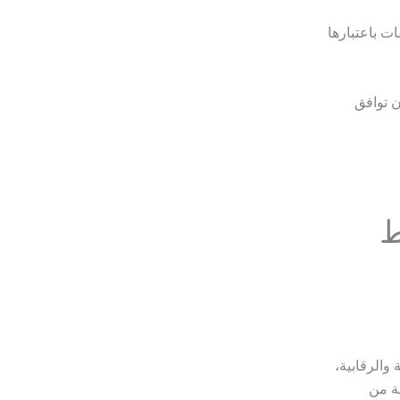
ت باعتبارها
ن توافق
ط
والرقابية،
ة من