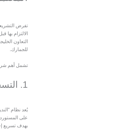
تفرض التشريع
الالتزام بها ق
التعاون الخليج
للجمارك.
تشمل أهم شروط
1. التسجيل في نظام النافذة الواحدة “النديب”
يُعد نظام “الن
على المستورد 
بهدف تسريع إج