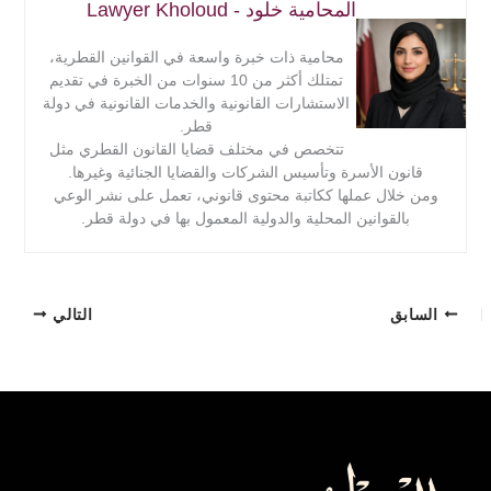
المحامية خلود - Lawyer Kholoud
محامية ذات خبرة واسعة في القوانين القطرية،
تمتلك أكثر من 10 سنوات من الخبرة في تقديم
الاستشارات القانونية والخدمات القانونية في دولة
قطر.
تتخصص في مختلف قضايا القانون القطري مثل
قانون الأسرة وتأسيس الشركات والقضايا الجنائية وغيرها.
ومن خلال عملها ككاتبة محتوى قانوني، تعمل على نشر الوعي
بالقوانين المحلية والدولية المعمول بها في دولة قطر.
السابق
التالي