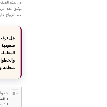
في هذه الصفحة
توثيق عقد الزو
عند الزواج خار
هل ترغب
سعودية و
المعاملة؟
والخطوات
منظمة و
جدول
الش
شر