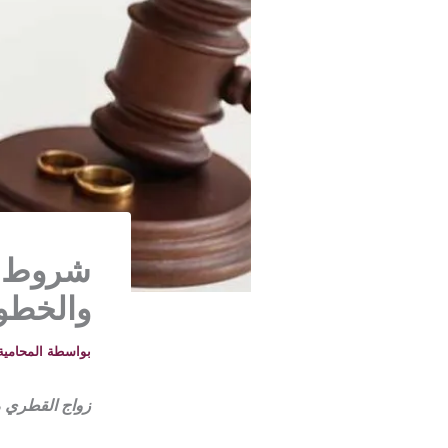
والخطوا
بواسطة
المحامية خلود -
زواج القطري م