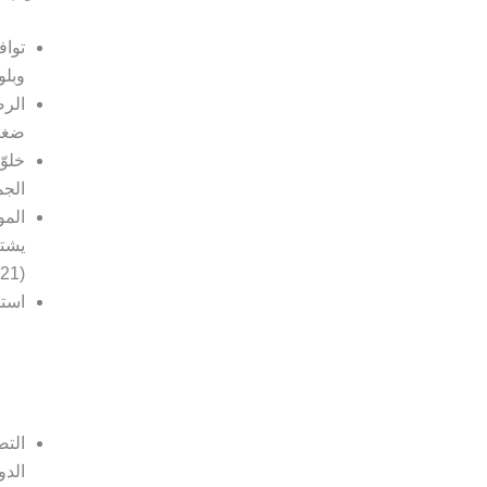
تواف
وبلوغ
الرض
ضغط 
خلوّ
الجم
المو
يشتر
(21) لسنة 1989 وقرار مجلس الوزراء رقم (25) لسنة 2020.
استي
التص
الدو