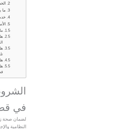
الخط
ما ب
خدما
الأس
ما
هل
ال
هل
تلق
هل
هل
قط
الشروط
في قط
لضمان صحة زو
النظامية والإج