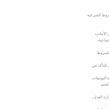
شروط الشرعية
 الأجانب
تماعية،
 الشروط
 للتأكد من
 التوثيقات
الختم
رة العدل،