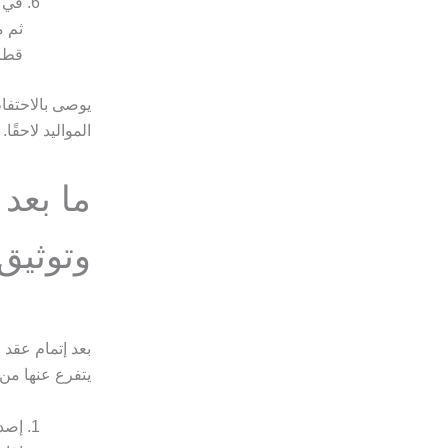
في ح
ثم م
قطر
يوصى بالاحتفا
المواليد لاحقًا.
ما بعد 
وتوثيق 
بعد إتمام عقد 
يتفرع عنها من
إصدا