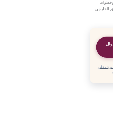
 وخطوات
يق الخارجي
وال
التعرف على