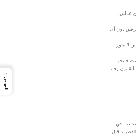
ن عدلين،
طرفين دون أي
ن لا يجوز
نت خليجية –
 للقانون رقم
→
الفهرس
لمختصة في
القطرية قبل