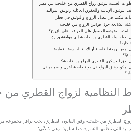
وات العملية لتوثيق زواج القطري من خليجية في قطر
عد التوثيق: الإقامة والحقوق العائلية وتوثيق المواليد
ت مكتبنا في قضايا الزواج والتوثيق في قطر
ئلة الشائعة حول قوانين الزواج من خليجية
 المدة المتوقعة للحصول على الموافقة على الزواج؟
 يحتاج زواج القطري من خليجية إلى موافقة وزارة
داخلية؟
 تمنح الزوجة الخليجية أو الأبناء الجنسية القطرية
ائيًا؟
 يحق للعسكري القطري الزواج من خليجية؟
 يمكن توثيق الزواج في دولة خليجية أخرى واعتماده في
ر؟
 النظامية لزواج القطري من خ
ر
اج القطري من خليجية وفق القانون القطري، يجب توافر مجموعة م
رائية التي تنظّمها التشريعات السارية، وهي كالآتي: