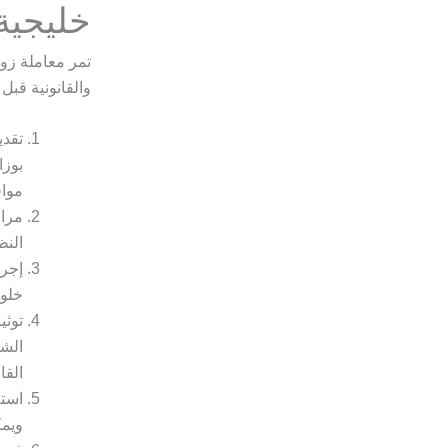
خليجية
تمر معاملة زو
والقانونية قبل
تقدي
بوزا
مواف
مراج
النظ
إجرا
خلو 
توثي
الشر
القا
استل
ويمك