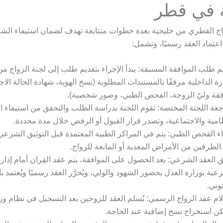
 في قطر
اج القطري من خليجية بعدة خطوات متتابعة تهدف لضمان استيفاء ال
 اعتماد العقد رسميًا، وتشمل:
م طلب الموافقة المسبقة: يبدأ الإجراء بتقديم طلب إلى لجنة الزواج من
رة الداخلية مرفقًا بالمستندات المطلوبة (نسخ الهوية، شهادة الحالة الاج
قة وليّ الزوجة، الفحص الطبي، وصور شخصية).
عة اللجنة المختصة: تقوم اللجنة بدراسة الطلب والتحقق من استيفاء
امية والاجتماعية، وتصدر قرار القبول أو الرفض خلال مدة محددة.
ء الفحص الطبي: يتم في المراكز الطبية المعتمدة قبل التوثيق الشرعي
الطرفين من الأمراض المعدية أو المانعة للزواج.
ق العقد الشرعي: بعد الحصول على الموافقة، يتم عقد القِران أمام إدارة
عية بوزارة العدل بحضور الشهود والولي، ويُحرَّر العقد رسميًا ويُعتمد ب
نوني.
ام عقد الزواج الرسمي: يُسلم العقد للزوجين بعد التسجيل في نظام وزا
ن استخراج نسخ إضافية عند الحاجة.