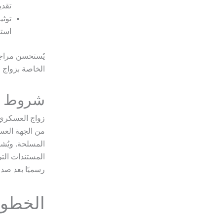
تقدي
توثي
استك
يُستحسن مراجعة
الخاصة بزواج 
شروط زو
زواج العسكري 
من الجهة العسك
المسلحة. ويُش
المستندات التي
رسميًا بعد صدو
الخطوا